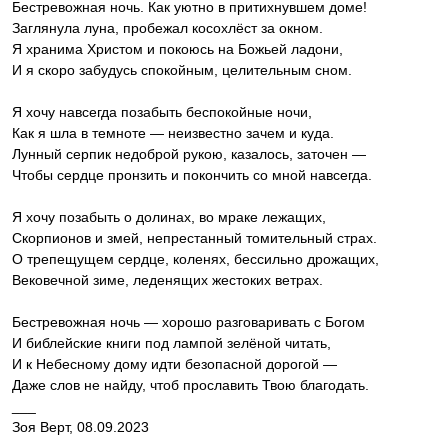
Бестревожная ночь. Как уютно в притихнувшем доме!
Заглянула луна, пробежал косохлёст за окном.
Я хранима Христом и покоюсь на Божьей ладони,
И я скоро забудусь спокойным, целительным сном.
Я хочу навсегда позабыть беспокойные ночи,
Как я шла в темноте — неизвестно зачем и куда.
Лунный серпик недоброй рукою, казалось, заточен —
Чтобы сердце пронзить и покончить со мной навсегда.
Я хочу позабыть о долинах, во мраке лежащих,
Скорпионов и змей, непрестанный томительный страх.
О трепещущем сердце, коленях, бессильно дрожащих,
Вековечной зиме, леденящих жестоких ветрах.
Бестревожная ночь — хорошо разговаривать с Богом
И библейские книги под лампой зелёной читать,
И к Небесному дому идти безопасной дорогой —
Даже слов не найду, чтоб прославить Твою благодать.
___
Зоя Верт, 08.09.2023