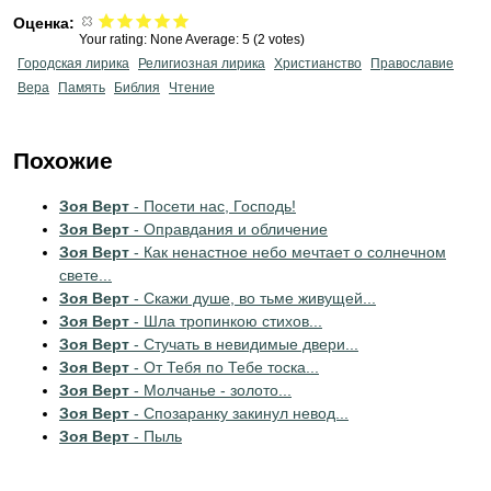
Оценка:
Your rating:
None
Average:
5
(
2
votes)
Городская лирика
Религиозная лирика
Христианство
Православие
Вера
Память
Библия
Чтение
Похожие
Зоя Верт
- Посети нас, Господь!
Зоя Верт
- Оправдания и обличение
Зоя Верт
- Как ненастное небо мечтает о солнечном
свете...
Зоя Верт
- Скажи душе, во тьме живущей...
Зоя Верт
- Шла тропинкою стихов...
Зоя Верт
- Стучать в невидимые двери...
Зоя Верт
- От Тебя по Тебе тоска...
Зоя Верт
- Молчанье - золото...
Зоя Верт
- Спозаранку закинул невод...
Зоя Верт
- Пыль