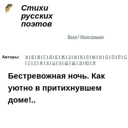
Jump to navigation
Стихи
русских
поэтов
Вход
/
Регистрация
Авторы:
А
|
Б
|
В
|
Г
|
Д
|
Е
|
Ж
|
З
|
И
|
К
|
Л
|
М
|
Н
|
О
|
П
|
Р
|
С
|
Т
|
У
|
Ф
|
Х
|
Ц
|
Ч
|
Ш
|
Щ
|
Э
|
Ю
|
Я
Бестревожная ночь. Как
уютно в притихнувшем
доме!..