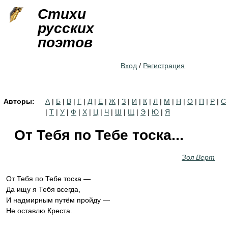
Jump to navigation
Стихи
русских
поэтов
Вход
/
Регистрация
Авторы:
А
|
Б
|
В
|
Г
|
Д
|
Е
|
Ж
|
З
|
И
|
К
|
Л
|
М
|
Н
|
О
|
П
|
Р
|
С
|
Т
|
У
|
Ф
|
Х
|
Ц
|
Ч
|
Ш
|
Щ
|
Э
|
Ю
|
Я
От Тебя по Тебе тоска...
Зоя Верт
От Тебя по Тебе тоска —
Да ищу я Тебя всегда,
И надмирным путём пройду —
Не оставлю Креста.