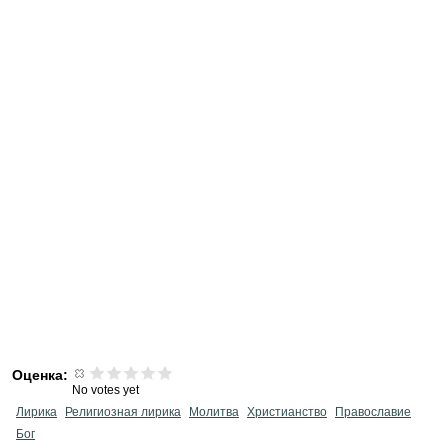
Оценка:
No votes yet
Лирика
Религиозная лирика
Молитва
Христианство
Православие
Бог