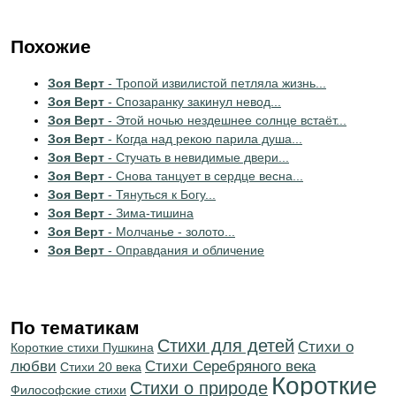
Похожие
Зоя Верт
- Тропой извилистой петляла жизнь...
Зоя Верт
- Спозаранку закинул невод...
Зоя Верт
- Этой ночью нездешнее солнце встаёт...
Зоя Верт
- Когда над рекою парила душа...
Зоя Верт
- Стучать в невидимые двери...
Зоя Верт
- Снова танцует в сердце весна...
Зоя Верт
- Тянуться к Богу...
Зоя Верт
- Зима-тишина
Зоя Верт
- Молчанье - золото...
Зоя Верт
- Оправдания и обличение
По тематикам
Стихи для детей
Стихи о
Короткие стихи Пушкина
любви
Cтихи Серебряного века
Стихи 20 века
Короткие
Стихи о природе
Философские стихи