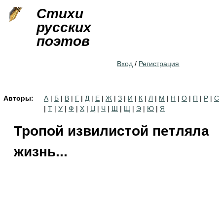
Jump to navigation
Стихи
русских
поэтов
Вход
/
Регистрация
Авторы:
А
|
Б
|
В
|
Г
|
Д
|
Е
|
Ж
|
З
|
И
|
К
|
Л
|
М
|
Н
|
О
|
П
|
Р
|
С
|
Т
|
У
|
Ф
|
Х
|
Ц
|
Ч
|
Ш
|
Щ
|
Э
|
Ю
|
Я
Тропой извилистой петляла
жизнь...