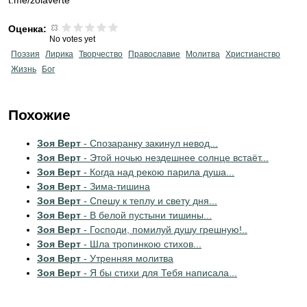
t.me/zoiaverte
Оценка:
No votes yet
Поэзия
Лирика
Творчество
Православие
Молитва
Христианство
Жизнь
Бог
Похожие
Зоя Верт
- Спозаранку закинул невод...
Зоя Верт
- Этой ночью нездешнее солнце встаёт...
Зоя Верт
- Когда над рекою парила душа...
Зоя Верт
- Зима-тишина
Зоя Верт
- Спешу к теплу и свету дня...
Зоя Верт
- В белой пустыни тишины...
Зоя Верт
- Господи, помилуй душу грешную!..
Зоя Верт
- Шла тропинкою стихов...
Зоя Верт
- Утренняя молитва
Зоя Верт
- Я бы стихи для Тебя написала...