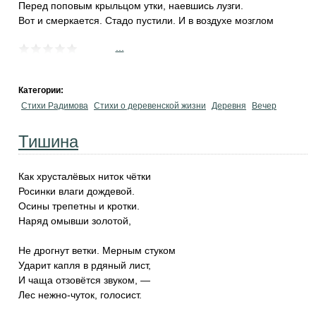
Перед поповым крыльцом утки, наевшись лузги.
Вот и смеркается. Стадо пустили. И в воздухе мозглом
...
Категории:
Стихи Радимова
Стихи о деревенской жизни
Деревня
Вечер
Тишина
Как хрусталёвых ниток чётки
Росинки влаги дождевой.
Осины трепетны и кротки.
Наряд омывши золотой,
Не дрогнут ветки. Мерным стуком
Ударит капля в рдяный лист,
И чаща отзовётся звуком, —
Лес нежно-чуток, голосист.