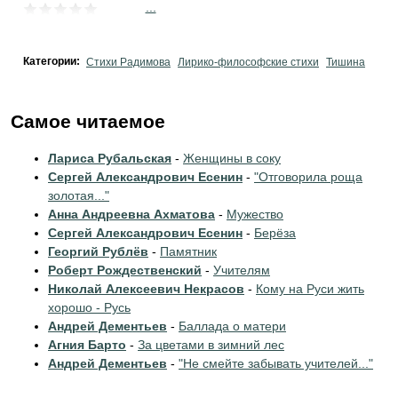
...
Категории:
Стихи Радимова
Лирико-философские стихи
Тишина
Самое читаемое
Лариса Рубальская
-
Женщины в соку
Сергей Александрович Есенин
-
"Отговорила роща
золотая..."
Анна Андреевна Ахматова
-
Мужество
Сергей Александрович Есенин
-
Берёза
Георгий Рублёв
-
Памятник
Роберт Рождественский
-
Учителям
Николай Алексеевич Некрасов
-
Кому на Руси жить
хорошо - Русь
Андрей Дементьев
-
Баллада о матери
Агния Барто
-
За цветами в зимний лес
Андрей Дементьев
-
"Не смейте забывать учителей..."