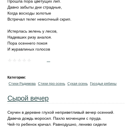
Прошла пора цветущих лип.
Давно забыты дни страдные,
Когда восходы золотые
Встречал телег немолчный скрип.
Истерлась зелень у лесов,
Надевших ризу аналоя.
Пора осеннего покоя
И журавлиных голосов
...
Категории:
Стихи Радимова
Стихи про осень
Сухая осень
Гроздья рябины
Сырой вечер
Скучен в деревне глухой неприветливый вечер осенний.
Давеча дождь моросил. Пахло моченцем с пруда.
Чей-то ребенок кричал. Равнодушно, лениво сидели