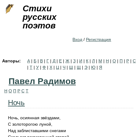
Jump to navigation
Стихи
русских
поэтов
Вход
/
Регистрация
Авторы:
А
|
Б
|
В
|
Г
|
Д
|
Е
|
Ж
|
З
|
И
|
К
|
Л
|
М
|
Н
|
О
|
П
|
Р
|
С
|
Т
|
У
|
Ф
|
Х
|
Ц
|
Ч
|
Ш
|
Щ
|
Э
|
Ю
|
Я
Павел Радимов
Н
О
П
Р
С
Т
Ночь
Ночь, осиянная звёздами,
С золоторогою луной,
Над заблиставшими снегами