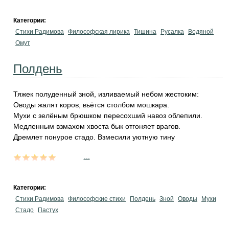
Категории:
Стихи Радимова
Философская лирика
Тишина
Русалка
Водяной
Омут
Полдень
Тяжек полуденный зной, изливаемый небом жестоким:
Оводы жалят коров, вьётся столбом мошкара.
Мухи с зелёным брюшком пересохший навоз облепили.
Медленным взмахом хвоста бык отгоняет врагов.
Дремлет понурое стадо. Взмесили уютную тину
...
Категории:
Стихи Радимова
Философские стихи
Полдень
Зной
Оводы
Мухи
Стадо
Пастух