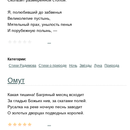
Скользит размеренной стопой.
Я, полюбивший до забвенья
Великолепие пустынь,
Мятельный прах, унылость пенья
И порубежную полынь, —
...
Категории:
Стихи Радимова
Стихи о природе
Ночь
Звёзды
Луна
Природа
Омут
Какая тишина! Багряный месяц всходит
За гладью Божьих нив, за скатами полей.
Русалка на реке ночную песнь заводит
О золотых дворцах подводных королей.
...