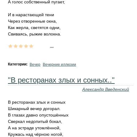
А голос собственный пугает,
И в нарастающей тени
Через отворенные окна,
Как жерла, светятся одни,
Свиваясь, рыжие волокна.
...
Категории:
Вечер
Вечерние иллюзии
"В ресторанах злых и сонных.."
Александр Введенский
В ресторанах злых и сонных
Шикарный вечер догорал.
В глазах давно опустошённых
Сверкал недопитый бокал,
А на эстраде утомлённой,
Кружась над чёрною ногой,