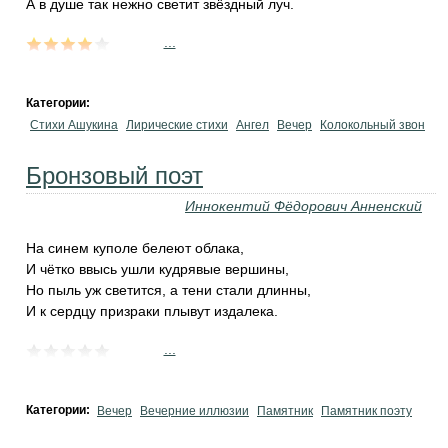
А в душе так нежно светит звёздный луч.
...
Категории:
Стихи Ашукина
Лирические стихи
Ангел
Вечер
Колокольный звон
Бронзовый поэт
Иннокентий Фёдорович Анненский
На синем куполе белеют облака,
И чётко ввысь ушли кудрявые вершины,
Но пыль уж светится, а тени стали длинны,
И к сердцу призраки плывут издалека.
...
Категории:
Вечер
Вечерние иллюзии
Памятник
Памятник поэту