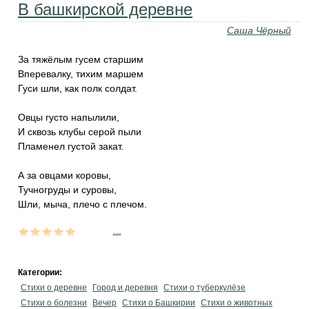
В башкирской деревне
Саша Чёрный
За тяжёлым гусем старшим
Вперевалку, тихим маршем
Гуси шли, как полк солдат.
Овцы густо напылили,
И сквозь клубы серой пыли
Пламенел густой закат.
А за овцами коровы,
Тучногруды и суровы,
Шли, мыча, плечо с плечом.
...
Категории:
Стихи о деревне
Город и деревня
Стихи о туберкулёзе
Стихи о болезни
Вечер
Стихи о Башкирии
Стихи о животных