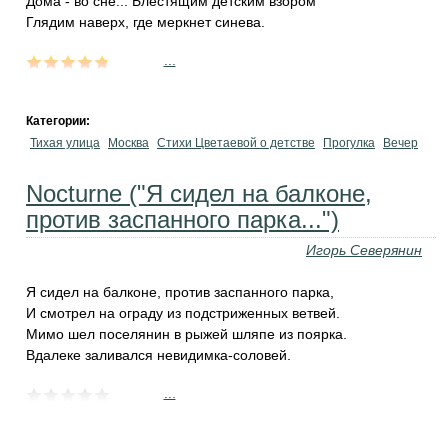
Дома - во сне... Блестящим детским взором
Глядим наверх, где меркнет синева.
...
Категории:
Тихая улица
Москва
Стихи Цветаевой о детстве
Прогулка
Вечер
Nocturne ("Я сидел на балконе,
против заспанного парка...")
Игорь Северянин
Я сидел на балконе, против заспанного парка,
И смотрел на ограду из подстриженных ветвей.
Мимо шел поселянин в рыжей шляпе из поярка.
Вдалеке заливался невидимка-соловей.
...