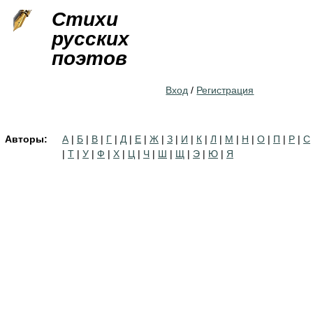
Jump to navigation
Стихи
русских
поэтов
Вход
/
Регистрация
Авторы:
А
|
Б
|
В
|
Г
|
Д
|
Е
|
Ж
|
З
|
И
|
К
|
Л
|
М
|
Н
|
О
|
П
|
Р
|
С
|
Т
|
У
|
Ф
|
Х
|
Ц
|
Ч
|
Ш
|
Щ
|
Э
|
Ю
|
Я