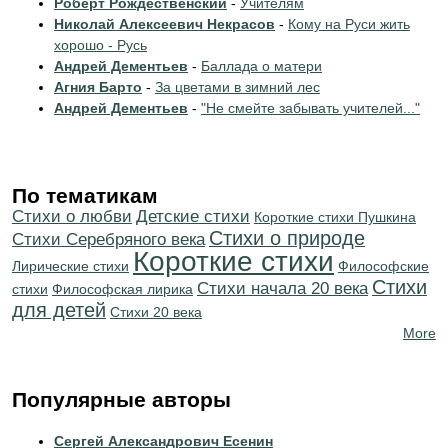
Роберт Рождественский
-
Учителям
Николай Алексеевич Некрасов
-
Кому на Руси жить
хорошо - Русь
Андрей Дементьев
-
Баллада о матери
Агния Барто
-
За цветами в зимний лес
Андрей Дементьев
-
"Не смейте забывать учителей..."
По тематикам
Стихи о любви
Детские стихи
Короткие стихи Пушкина
Стихи о природе
Cтихи Серебряного века
Короткие стихи
Лирические стихи
Философские
Стихи
Cтихи начала 20 века
стихи
Философская лирика
для детей
Стихи 20 века
More
Популярные авторы
Сергей Александрович Есенин