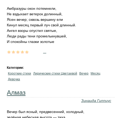
Амбразуры окон потемнели,
Не вздыхает ветерок долинный,
Ясен вечер; сквозь вершину ели
Кинул месяц первый луч свой длинный.
Ангел взоры опустил святые,
Люди рады тени промелькнувшей,
И спокойны глазки золотые
...
Категории:
Короткие стихи
Лирические стихи Цветаевой
Вечер
Месяц
Девочка
Алмаз
Зинаида Гиппиус
Вечер был ясный, предвесенний, холодный,
зелёная небесная высота — тиха.