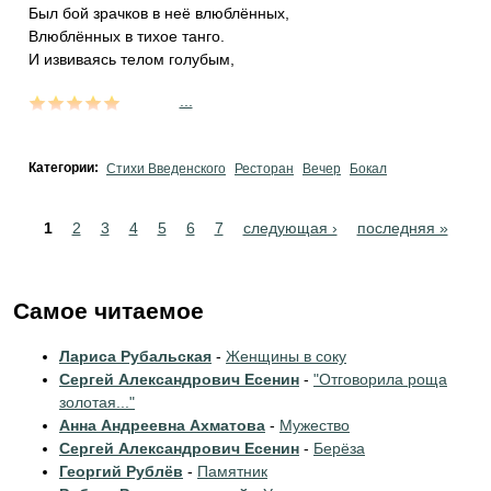
Был бой зрачков в неё влюблённых,
Влюблённых в тихое танго.
И извиваясь телом голубым,
...
Категории:
Стихи Введенского
Ресторан
Вечер
Бокал
Pages
1
2
3
4
5
6
7
следующая ›
последняя »
Самое читаемое
Лариса Рубальская
-
Женщины в соку
Сергей Александрович Есенин
-
"Отговорила роща
золотая..."
Анна Андреевна Ахматова
-
Мужество
Сергей Александрович Есенин
-
Берёза
Георгий Рублёв
-
Памятник