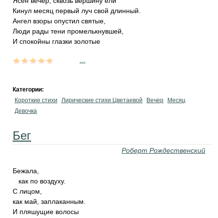
Ясен вечер; сквозь вершину ели
Кинул месяц первый луч свой длинный.
Ангел взоры опустил святые,
Люди рады тени промелькнувшей,
И спокойны глазки золотые
...
Категории:
Короткие стихи
Лирические стихи Цветаевой
Вечер
Месяц
Девочка
Бег
Роберт Рождественский
Бежала,
как по воздуху.
С лицом,
как май, заплаканным.
И пляшущие волосы