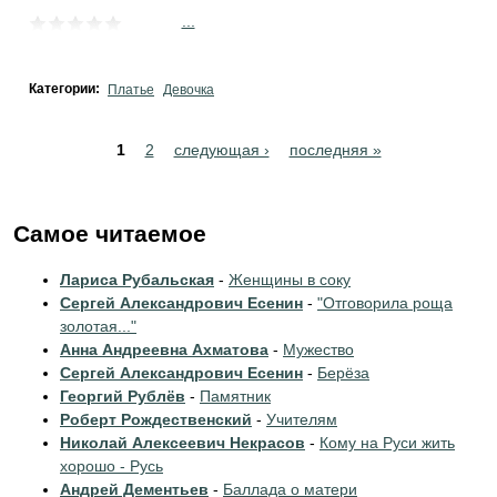
...
Категории:
Платье
Девочка
Pages
1
2
следующая ›
последняя »
Самое читаемое
Лариса Рубальская
-
Женщины в соку
Сергей Александрович Есенин
-
"Отговорила роща
золотая..."
Анна Андреевна Ахматова
-
Мужество
Сергей Александрович Есенин
-
Берёза
Георгий Рублёв
-
Памятник
Роберт Рождественский
-
Учителям
Николай Алексеевич Некрасов
-
Кому на Руси жить
хорошо - Русь
Андрей Дементьев
-
Баллада о матери