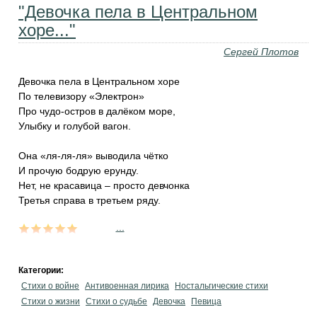
"Девочка пела в Центральном
хоре..."
Сергей Плотов
Девочка пела в Центральном хоре
По телевизору «Электрон»
Про чудо-остров в далёком море,
Улыбку и голубой вагон.
Она «ля-ля-ля» выводила чётко
И прочую бодрую ерунду.
Нет, не красавица – просто девчонка
Третья справа в третьем ряду.
...
Категории:
Стихи о войне
Антивоенная лирика
Ностальгические стихи
Стихи о жизни
Стихи о судьбе
Девочка
Певица