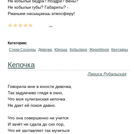
Не кобыльи бёдра? Ноздри? Вены?
Не кобыльи губы? Габариты? -
Ржаньем насыщаешь атмосферу!
...
Категории:
Стихи Сосноры
Девочка
Юноша
Кобылица
Жеребёнок
Кентавры
Кепочка
Лариса Рубальская
Говорила мне в юности девочка,
Так задумчиво глядя в окно,
Что моя хулиганская кепочка
Не дает ей покоя давно.
Что она совершенно не учится
И зачёт не сдала до сих пор,
Что её заставляет так мучиться