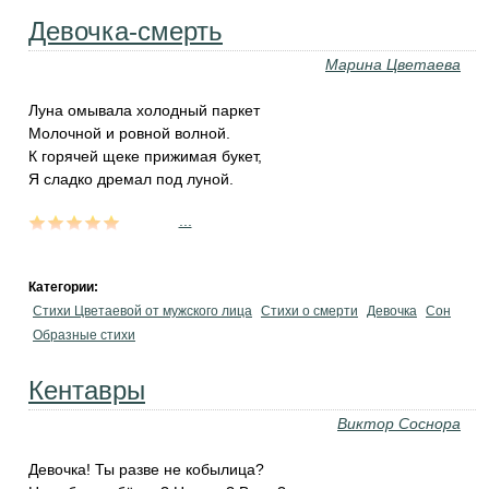
Девочка-смерть
Марина Цветаева
Луна омывала холодный паркет
Молочной и ровной волной.
К горячей щеке прижимая букет,
Я сладко дремал под луной.
...
Категории:
Стихи Цветаевой от мужского лица
Стихи о смерти
Девочка
Сон
Образные стихи
Кентавры
Виктор Соснора
Девочка! Ты разве не кобылица?