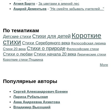
Агния Барто
-
За цветами в зимний лес
Андрей Дементьев
-
"Не смейте забывать учителей..."
По тематикам
Короткие
Стихи для детей
Детские стихи
стихи
Cтихи Серебряного века
Философская лирика
Стихи о природе
Стихи 20 века
Философские стихи
Стихи о любви
Cтихи начала 20 века
Лирические стихи
Короткие стихи Пушкина
More
Популярные авторы
Сергей Александрович Есенин
Лариса Рубальская
Анна Андреевна Ахматова
Владимир Высоцкий