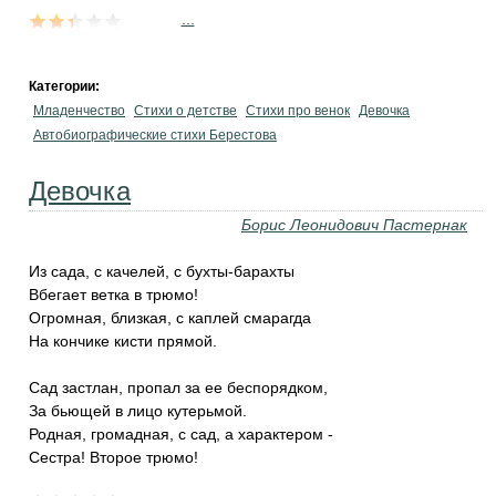
...
Категории:
Младенчество
Стихи о детстве
Стихи про венок
Девочка
Автобиографические стихи Берестова
Девочка
Борис Леонидович Пастернак
Из сада, с качелей, с бухты-барахты
Вбегает ветка в трюмо!
Огромная, близкая, с каплей смарагда
На кончике кисти прямой.
Сад застлан, пропал за ее беспорядком,
За бьющей в лицо кутерьмой.
Родная, громадная, с сад, а характером -
Сестра! Bторое трюмо!