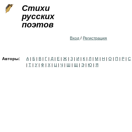
Jump to navigation
Стихи
русских
поэтов
Вход
/
Регистрация
Авторы:
А
|
Б
|
В
|
Г
|
Д
|
Е
|
Ж
|
З
|
И
|
К
|
Л
|
М
|
Н
|
О
|
П
|
Р
|
С
|
Т
|
У
|
Ф
|
Х
|
Ц
|
Ч
|
Ш
|
Щ
|
Э
|
Ю
|
Я