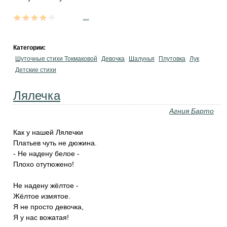
...
Категории:
Шуточные стихи Токмаковой
Девочка
Шалунья
Плутовка
Лук
Детские стихи
Лялечка
Агния Барто
Как у нашей Лялечки
Платьев чуть не дюжина.
- Не надену белое -
Плохо отутюжено!
Не надену жёлтое -
Жёлтое измятое.
Я не просто девочка,
Я у нас вожатая!