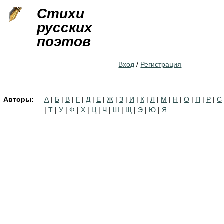
Jump to navigation
Стихи
русских
поэтов
Вход
/
Регистрация
Авторы:
А
|
Б
|
В
|
Г
|
Д
|
Е
|
Ж
|
З
|
И
|
К
|
Л
|
М
|
Н
|
О
|
П
|
Р
|
С
|
Т
|
У
|
Ф
|
Х
|
Ц
|
Ч
|
Ш
|
Щ
|
Э
|
Ю
|
Я