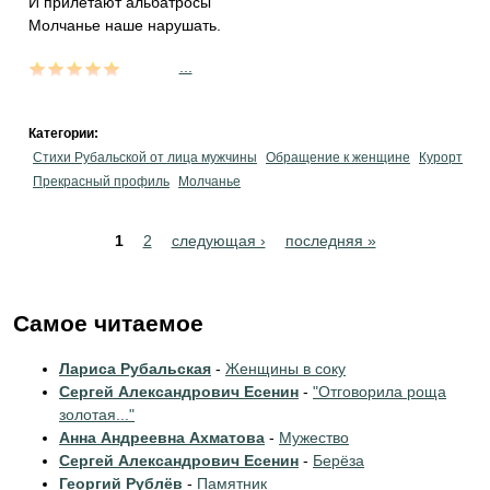
И прилетают альбатросы
Молчанье наше нарушать.
...
Категории:
Стихи Рубальской от лица мужчины
Обращение к женщине
Курорт
Прекрасный профиль
Молчанье
Pages
1
2
следующая ›
последняя »
Самое читаемое
Лариса Рубальская
-
Женщины в соку
Сергей Александрович Есенин
-
"Отговорила роща
золотая..."
Анна Андреевна Ахматова
-
Мужество
Сергей Александрович Есенин
-
Берёза
Георгий Рублёв
-
Памятник