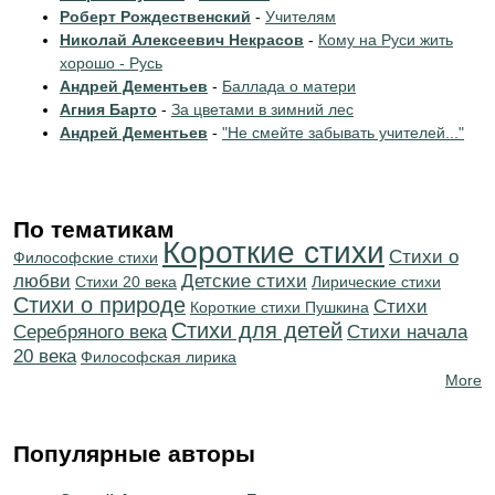
Роберт Рождественский
-
Учителям
Николай Алексеевич Некрасов
-
Кому на Руси жить
хорошо - Русь
Андрей Дементьев
-
Баллада о матери
Агния Барто
-
За цветами в зимний лес
Андрей Дементьев
-
"Не смейте забывать учителей..."
По тематикам
Короткие стихи
Стихи о
Философские стихи
любви
Детские стихи
Стихи 20 века
Лирические стихи
Стихи о природе
Cтихи
Короткие стихи Пушкина
Стихи для детей
Серебряного века
Cтихи начала
20 века
Философская лирика
More
Популярные авторы