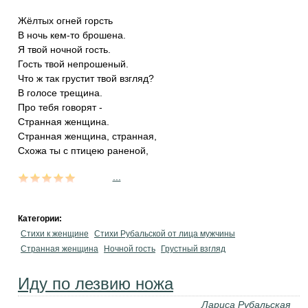
Жёлтых огней горсть
В ночь кем-то брошена.
Я твой ночной гость.
Гость твой непрошеный.
Что ж так грустит твой взгляд?
В голосе трещина.
Про тебя говорят -
Странная женщина.
Странная женщина, странная,
Схожа ты с птицею раненой,
...
Категории:
Стихи к женщине
Стихи Рубальской от лица мужчины
Странная женщина
Ночной гость
Грустный взгляд
Иду по лезвию ножа
Лариса Рубальская