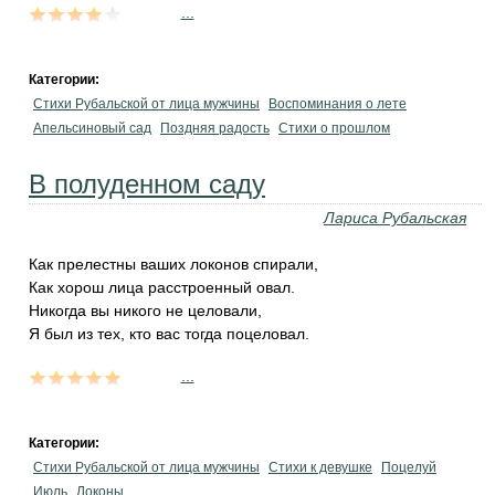
...
Категории:
Стихи Рубальской от лица мужчины
Воспоминания о лете
Апельсиновый сад
Поздняя радость
Стихи о прошлом
В полуденном саду
Лариса Рубальская
Как прелестны ваших локонов спирали,
Как хорош лица расстроенный овал.
Никогда вы никого не целовали,
Я был из тех, кто вас тогда поцеловал.
...
Категории:
Стихи Рубальской от лица мужчины
Стихи к девушке
Поцелуй
Июль
Локоны