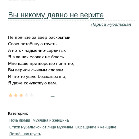
Вы никому давно не верите
Лариса Рубальская
Не прячьте за веер раскрытый
Свою потаённую грусть.
А ноток надменно-сердитых
Я в ваших словах не боюсь.
Мне ваше притворство понятно,
Вы верили лживым словам,
И что-то ушло безвозвратно,
Я даже сочувствую вам.
...
Категории:
Ночь любви
Мужчина и женщина
Стихи Рубальской от лица мужчины
Обращение к женщине
Потаённая грусть