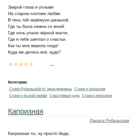
Закрой глаза и уплыви
На старом плотике любви
В тень той черёмухи шальной,
Где ты была нежна со мной.
Где ночь упала чёрной масти,
Где я тебе шептал о счастьи.
Как ты мне верила тогда!
Куда же делось всё, куда?
...
Категории:
Стихи Рубальской от лица мужчины
Стихи о прошлом
Стихи о былой любви
Счастливые года
Стихи к женщине
Капризная
Лариса Рубальская
Капризная ты, ну просто беда,