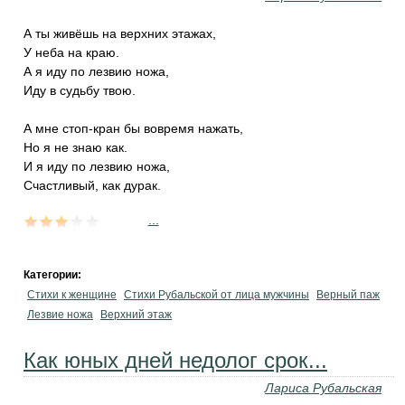
А ты живёшь на верхних этажах,
У неба на краю.
А я иду по лезвию ножа,
Иду в судьбу твою.
А мне стоп-кран бы вовремя нажать,
Но я не знаю как.
И я иду по лезвию ножа,
Счастливый, как дурак.
...
Категории:
Стихи к женщине
Стихи Рубальской от лица мужчины
Верный паж
Лезвие ножа
Верхний этаж
Как юных дней недолог срок...
Лариса Рубальская