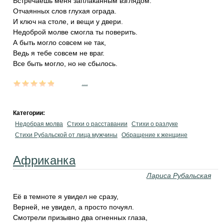
Встречаешь меня заплаканным взглядом.
Отчаянных слов глухая ограда.
И ключ на столе, и вещи у двери.
Недоброй молве смогла ты поверить.
А быть могло совсем не так,
Ведь я тебе совсем не враг.
Все быть могло, но не сбылось.
...
Категории:
Недобрая молва
Стихи о расставании
Стихи о разлуке
Стихи Рубальской от лица мужчины
Обращение к женщине
Африканка
Лариса Рубальская
Её в темноте я увидел не сразу,
Верней, не увидел, а просто почуял.
Смотрели призывно два огненных глаза,