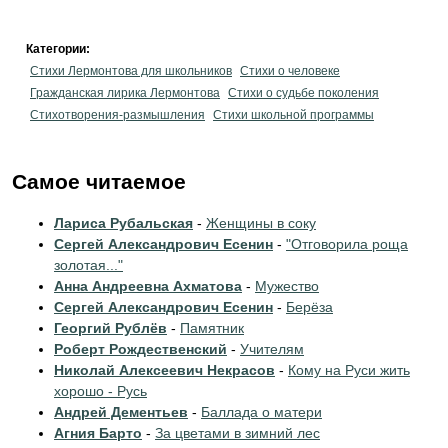
Категории:
Стихи Лермонтова для школьников
Стихи о человеке
Гражданская лирика Лермонтова
Стихи о судьбе поколения
Стихотворения-размышления
Стихи школьной программы
Самое читаемое
Лариса Рубальская
-
Женщины в соку
Сергей Александрович Есенин
-
"Отговорила роща
золотая..."
Анна Андреевна Ахматова
-
Мужество
Сергей Александрович Есенин
-
Берёза
Георгий Рублёв
-
Памятник
Роберт Рождественский
-
Учителям
Николай Алексеевич Некрасов
-
Кому на Руси жить
хорошо - Русь
Андрей Дементьев
-
Баллада о матери
Агния Барто
-
За цветами в зимний лес