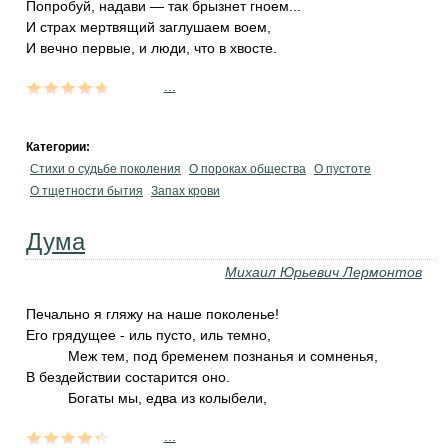
Попробуй, надави — так брызнет гноем...
И страх мертвящий заглушаем воем,
И вечно первые, и люди, что в хвосте.
...
Категории:
Стихи о судьбе поколения
О пороках общества
О пустоте
О тщетности бытия
Запах крови
Дума
Михаил Юрьевич Лермонтов
Печально я гляжу на наше поколенье!
Его грядущее - иль пусто, иль темно,
Меж тем, под бременем познанья и сомненья,
В бездействии состарится оно.
Богаты мы, едва из колыбели,
...