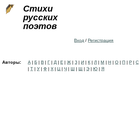
Jump to navigation
Стихи
русских
поэтов
Вход
/
Регистрация
Авторы:
А
|
Б
|
В
|
Г
|
Д
|
Е
|
Ж
|
З
|
И
|
К
|
Л
|
М
|
Н
|
О
|
П
|
Р
|
С
|
Т
|
У
|
Ф
|
Х
|
Ц
|
Ч
|
Ш
|
Щ
|
Э
|
Ю
|
Я