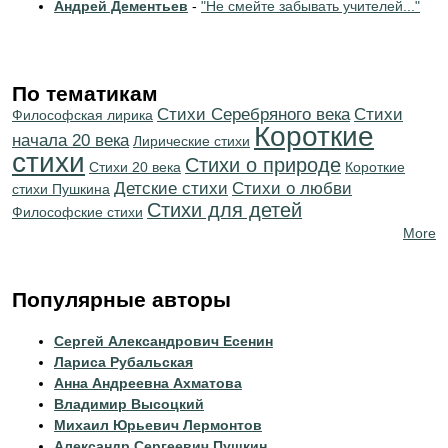
Андрей Дементьев
-
"Не смейте забывать учителей..."
По тематикам
Cтихи Серебряного века
Cтихи
Философская лирика
Короткие
начала 20 века
Лирические стихи
стихи
Стихи о природе
Стихи 20 века
Короткие
Детские стихи
Стихи о любви
стихи Пушкина
Стихи для детей
Философские стихи
More
Популярные авторы
Сергей Александрович Есенин
Лариса Рубальская
Анна Андреевна Ахматова
Владимир Высоцкий
Михаил Юрьевич Лермонтов
Александр Сергеевич Пушкин