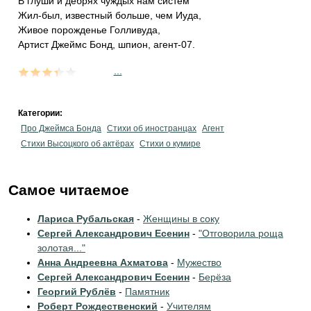
В глуши и дебрях чуждых нам систем
Жил-был, известный больше, чем Иуда,
Живое порожденье Голливуда,
Артист Джеймс Бонд, шпион, агент-07.
...
Категории:
Про Джеймса Бонда
Стихи об иностранцах
Агент
Стихи Высоцкого об актёрах
Стихи о кумире
Самое читаемое
Лариса Рубальская
-
Женщины в соку
Сергей Александрович Есенин
-
"Отговорила роща
золотая..."
Анна Андреевна Ахматова
-
Мужество
Сергей Александрович Есенин
-
Берёза
Георгий Рублёв
-
Памятник
Роберт Рождественский
-
Учителям