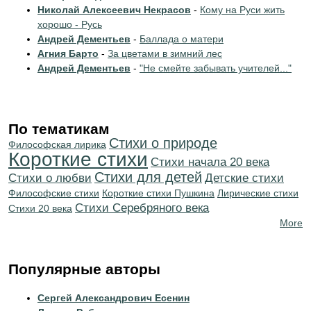
Николай Алексеевич Некрасов
-
Кому на Руси жить
хорошо - Русь
Андрей Дементьев
-
Баллада о матери
Агния Барто
-
За цветами в зимний лес
Андрей Дементьев
-
"Не смейте забывать учителей..."
По тематикам
Стихи о природе
Философская лирика
Короткие стихи
Cтихи начала 20 века
Стихи для детей
Стихи о любви
Детские стихи
Философские стихи
Короткие стихи Пушкина
Лирические стихи
Cтихи Серебряного века
Стихи 20 века
More
Популярные авторы
Сергей Александрович Есенин