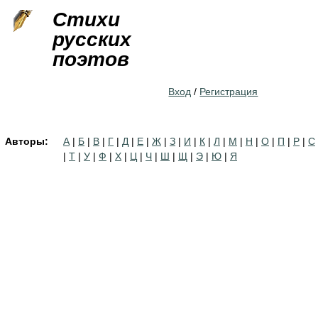
Jump to navigation
Стихи
русских
поэтов
Вход
/
Регистрация
Авторы:
А
|
Б
|
В
|
Г
|
Д
|
Е
|
Ж
|
З
|
И
|
К
|
Л
|
М
|
Н
|
О
|
П
|
Р
|
С
|
Т
|
У
|
Ф
|
Х
|
Ц
|
Ч
|
Ш
|
Щ
|
Э
|
Ю
|
Я