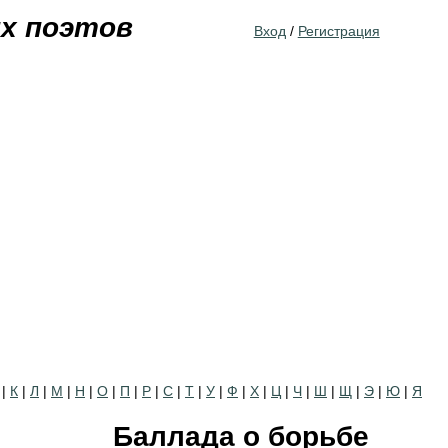
Jump to navigation
их поэтов
Вход
/
Регистрация
|
К
|
Л
|
М
|
Н
|
О
|
П
|
Р
|
С
|
Т
|
У
|
Ф
|
Х
|
Ц
|
Ч
|
Ш
|
Щ
|
Э
|
Ю
|
Я
Баллада о борьбе