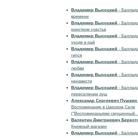
Владимир Высоцкий
- Баллад
времени
Владимир Высоцкий
- Баллад
коротком счастье
Владимир Высоцкий
- Баллад
уходе в рай
Владимир Высоцкий
- Баллад
гипсе
Владимир Высоцкий
- Баллад
любви
Владимир Высоцкий
- Баллад
ненависти
Владимир Высоцкий
- Баллад
переселении душ
Александр Сергеевич Пушкин
Воспоминание в Царском Селе
("Воспоминаньями смущенный...
Валентин Дмитриевич Берест
Книжный магазин
Владимир Высоцкий
- Баллад