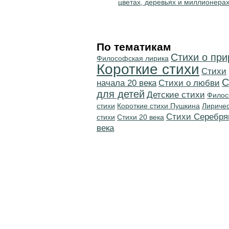
цветах, деревьях и миллионера
По тематикам
Стихи о пр
Философская лирика
Короткие стихи
Cтихи
С
начала 20 века
Стихи о любви
для детей
Детские стихи
Филос
стихи
Короткие стихи Пушкина
Лириче
Cтихи Серебря
стихи
Стихи 20 века
века