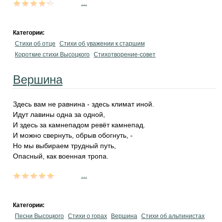
...
Категории:
Стихи об отце
Стихи об уважении к старшим
Короткие стихи Высоцкого
Стихотворение-совет
Вершина
Здесь вам не равнина - здесь климат иной.
Идут лавины одна за одной,
И здесь за камнепадом ревёт камнепад.
И можно свернуть, обрыв обогнуть, -
Но мы выбираем трудный путь,
Опасный, как военная тропа.
...
Категории:
Песни Высоцкого
Стихи о горах
Вершина
Стихи об альпинистах