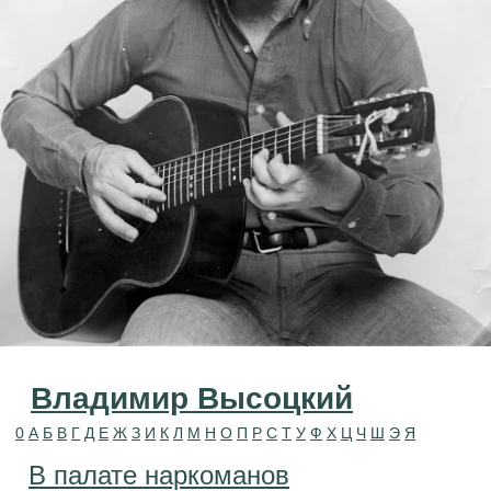
Владимир Высоцкий
0
А
Б
В
Г
Д
Е
Ж
З
И
К
Л
М
Н
О
П
Р
С
Т
У
Ф
Х
Ц
Ч
Ш
Э
Я
В палате наркоманов