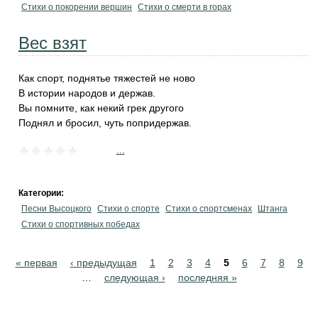
Стихи о покорении вершин
Стихи о смерти в горах
Вес взят
Как спорт, поднятье тяжестей не ново
В истории народов и держав.
Вы помните, как некий грек другого
Поднял и бросил, чуть попридержав.
...
Категории:
Песни Высоцкого
Стихи о спорте
Стихи о спортсменах
Штанга
Стихи о спортивных победах
Pages
« первая
‹ предыдущая
1
2
3
4
5
6
7
8
9
…
следующая ›
последняя »