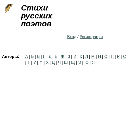
Jump to navigation
Стихи
русских
поэтов
Вход
/
Регистрация
Авторы:
А
|
Б
|
В
|
Г
|
Д
|
Е
|
Ж
|
З
|
И
|
К
|
Л
|
М
|
Н
|
О
|
П
|
Р
|
С
|
Т
|
У
|
Ф
|
Х
|
Ц
|
Ч
|
Ш
|
Щ
|
Э
|
Ю
|
Я