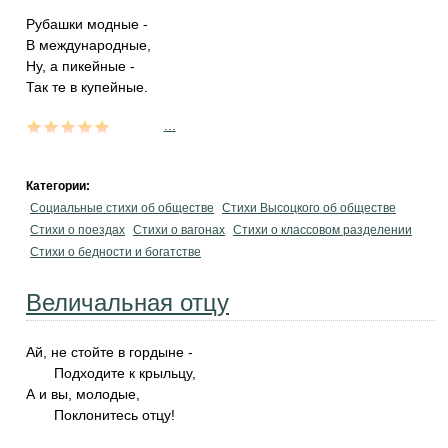
Рубашки модные -
В международные,
Ну, а пикейные -
Так те в купейные.
...
Категории:
Социальные стихи об обществе
Стихи Высоцкого об обществе
Стихи о поездах
Стихи о вагонах
Стихи о классовом разделении
Стихи о бедности и богатстве
Величальная отцу
Ай, не стойте в гордыне -
Подходите к крыльцу,
А и вы, молодые,
Поклонитесь отцу!