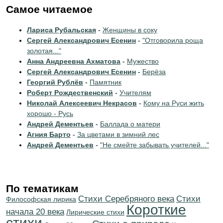
Самое читаемое
Лариса Рубальская
-
Женщины в соку
Сергей Александрович Есенин
-
"Отговорила роща
золотая..."
Анна Андреевна Ахматова
-
Мужество
Сергей Александрович Есенин
-
Берёза
Георгий Рублёв
-
Памятник
Роберт Рождественский
-
Учителям
Николай Алексеевич Некрасов
-
Кому на Руси жить
хорошо - Русь
Андрей Дементьев
-
Баллада о матери
Агния Барто
-
За цветами в зимний лес
Андрей Дементьев
-
"Не смейте забывать учителей..."
По тематикам
Cтихи Серебряного века
Cтихи
Философская лирика
Короткие
начала 20 века
Лирические стихи
стихи