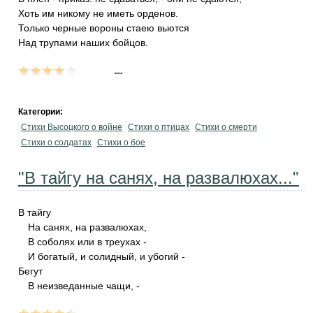
Хоть им никому не иметь орденов.
Только черные вороны стаею вьются
Над трупами наших бойцов.
...
Категории:
Стихи Высоцкого о войне
Стихи о птицах
Стихи о смерти
Стихи о солдатах
Стихи о бое
"В тайгу на санях, на развалюхах..."
В тайгу
На санях, на развалюхах,
В соболях или в треухах -
И богатый, и солидный, и убогий -
Бегут
В неизведанные чащи, -
...