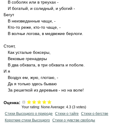
В соболях или в треухах -
И богатый, и солидный, и убогий -
Бегут
В неизведанные чащи, -
Кто-то реже, кто-то чаще, -
В волчьи логова, в медвежие берлоги.
Стоят,
Как усталые боксеры,
Вековые гренадеры
В два обхвата, в три обхвата и поболе.
И я
Воздух ем, жую, глотаю, -
Да я только здесь бываю
За решеткой из деревьев - но на воле!
Оценка:
Your rating:
None
Average:
4.3
(
3
votes)
Стихи Высоцкого о природе
Стихи о тайге
Стихи о бегстве
Короткие стихи Высоцкого
Стихи о чувстве свободы