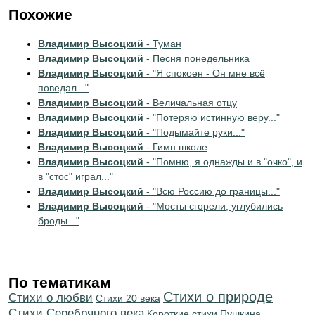
Похожие
Владимир Высоцкий
- Туман
Владимир Высоцкий
- Песня понедельника
Владимир Высоцкий
- "Я спокоен - Он мне всё
поведал..."
Владимир Высоцкий
- Величальная отцу
Владимир Высоцкий
- "Потеряю истинную веру..."
Владимир Высоцкий
- "Подымайте руки..."
Владимир Высоцкий
- Гимн школе
Владимир Высоцкий
- "Помню, я однажды и в "очко", и
в "стос" играл..."
Владимир Высоцкий
- "Всю Россию до границы..."
Владимир Высоцкий
- "Мосты сгорели, углубились
броды..."
По тематикам
Стихи о природе
Стихи о любви
Стихи 20 века
Cтихи Серебряного века
Короткие стихи Пушкина