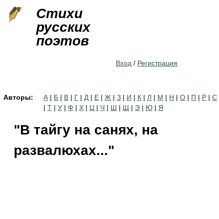
Jump to navigation
Стихи
русских
поэтов
Вход
/
Регистрация
Авторы:
А
|
Б
|
В
|
Г
|
Д
|
Е
|
Ж
|
З
|
И
|
К
|
Л
|
М
|
Н
|
О
|
П
|
Р
|
С
|
Т
|
У
|
Ф
|
Х
|
Ц
|
Ч
|
Ш
|
Щ
|
Э
|
Ю
|
Я
"В тайгу на санях, на
развалюхах..."