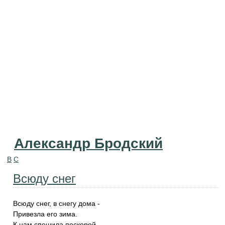
Александр Бродский
В
С
Всюду снег
Всюду снег, в снегу дома -
Привезла его зима.
К нам спешила поскорей,