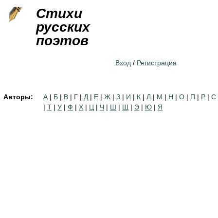
Jump to navigation
Стихи
русских
поэтов
Вход
/
Регистрация
Авторы:
А
|
Б
|
В
|
Г
|
Д
|
Е
|
Ж
|
З
|
И
|
К
|
Л
|
М
|
Н
|
О
|
П
|
Р
|
С
|
Т
|
У
|
Ф
|
Х
|
Ц
|
Ч
|
Ш
|
Щ
|
Э
|
Ю
|
Я