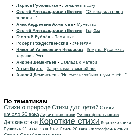
Лариса Рубальская
-
Женщины в соку
Сергей Александрович Есенин
-
"Отговорила роща
золотая..."
Анна Андреевна Ахматова
-
Мужество
Сергей Александрович Есенин
-
Берёза
Георгий Рублёв
-
Памятник
Роберт Рождественский
-
Учителям
Николай Алексеевич Некрасов
-
Кому на Руси жить
хорошо - Русь
Андрей Дементьев
-
Баллада о матери
Агния Барто
-
За цветами в зимний лес
Андрей Дементьев
-
"Не смейте забывать учителей..."
По тематикам
Стихи о природе
Стихи для детей
Cтихи
начала 20 века
Лирические стихи
Философская лирика
Короткие стихи
Детские стихи
Короткие стихи
Стихи о любви
Пушкина
Стихи 20 века
Философские стихи