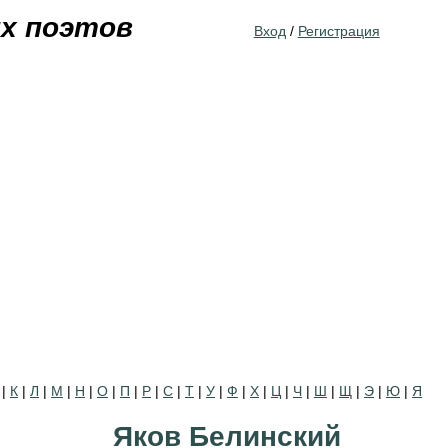
Jump to navigation
их поэтов
Вход
/
Регистрация
|
К
|
Л
|
М
|
Н
|
О
|
П
|
Р
|
С
|
Т
|
У
|
Ф
|
Х
|
Ц
|
Ч
|
Ш
|
Щ
|
Э
|
Ю
|
Я
Яков Белинский