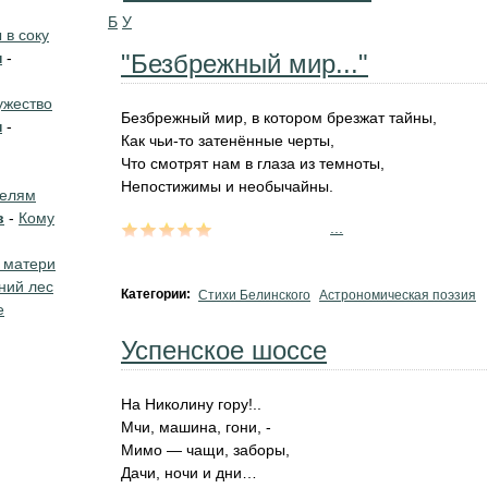
Б
У
в соку
н
-
"Безбрежный мир..."
жество
Безбрежный мир, в котором брезжат тайны,
н
-
Как чьи-то затенённые черты,
Что смотрят нам в глаза из темноты,
Непостижимы и необычайны.
телям
в
-
Кому
...
 матери
ний лес
Категории:
Стихи Белинского
Астрономическая поэзия
е
Успенское шоссе
На Николину гору!..
Мчи, машина, гони, -
Мимо — чащи, заборы,
Дачи, ночи и дни…