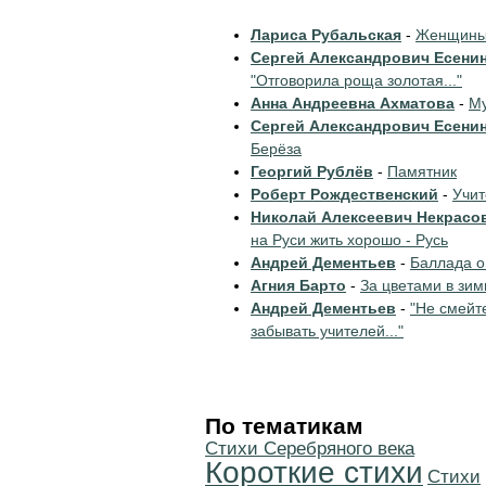
Лариса Рубальская
-
Женщины 
Сергей Александрович Есени
"Отговорила роща золотая..."
Анна Андреевна Ахматова
-
Му
Сергей Александрович Есени
Берёза
Георгий Рублёв
-
Памятник
Роберт Рождественский
-
Учи
Николай Алексеевич Некрасо
на Руси жить хорошо - Русь
Андрей Дементьев
-
Баллада о
Агния Барто
-
За цветами в зим
Андрей Дементьев
-
"Не смейт
забывать учителей..."
По тематикам
Cтихи Серебряного века
Короткие стихи
Cтихи