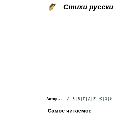
Стихи русск
Авторы:
А
|
Б
|
В
|
Г
|
Д
|
Е
|
Ж
|
З
|
И
Самое читаемое