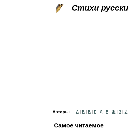
Стихи русск
Авторы:
А
|
Б
|
В
|
Г
|
Д
|
Е
|
Ж
|
З
|
И
Самое читаемое