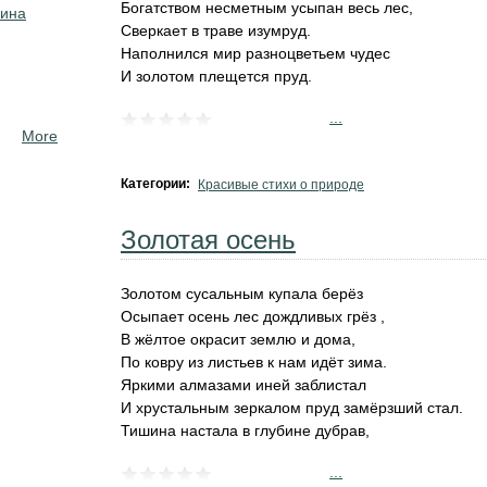
Богатством несметным усыпан весь лес,
кина
Сверкает в траве изумруд.
Наполнился мир разноцветьем чудес
И золотом плещется пруд.
...
More
Категории:
Красивые стихи о природе
Золотая осень
Золотом сусальным купала берёз
Осыпает осень лес дождливых грёз ,
В жёлтое окрасит землю и дома,
По ковру из листьев к нам идёт зима.
Яркими алмазами иней заблистал
И хрустальным зеркалом пруд замёрзший стал.
Тишина настала в глубине дубрав,
...