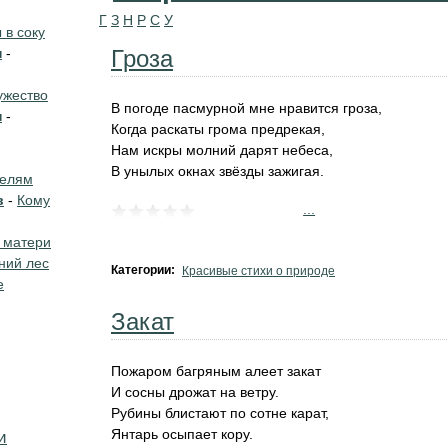
Г
З
Н
Р
С
У
в соку
н
-
Гроза
жество
В погоде пасмурной мне нравится гроза,
н
-
Когда раскаты грома предрекая,
Нам искры молний дарят небеса,
В унылых окнах звёзды зажигая.
телям
в
-
Кому
...
 матери
ний лес
Категории:
Красивые стихи о природе
е
Закат
Пожаром багряным алеет закат
И сосны дрожат на ветру.
Рубины блистают по сотне карат,
Янтарь осыпает кору.
и