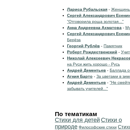
Лариса Рубальская
-
Женщины 
Сергей Александрович Есени
"Отговорила роща золотая..."
Анна Андреевна Ахматова
-
Му
Сергей Александрович Есени
Берёза
Георгий Рублёв
-
Памятник
Роберт Рождественский
-
Учи
Николай Алексеевич Некрасо
на Руси жить хорошо - Русь
Андрей Дементьев
-
Баллада о
Агния Барто
-
За цветами в зим
Андрей Дементьев
-
"Не смейт
забывать учителей..."
По тематикам
Стихи для детей
Стихи о
природе
Cтих
Философские стихи