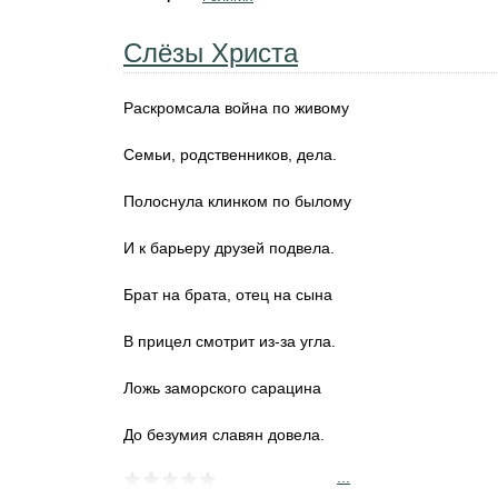
Слёзы Христа
Раскромсала война по живому
Семьи, родственников, дела.
Полоснула клинком по былому
И к барьеру друзей подвела.
Брат на брата, отец на сына
В прицел смотрит из-за угла.
Ложь заморского сарацина
До безумия славян довела.
...