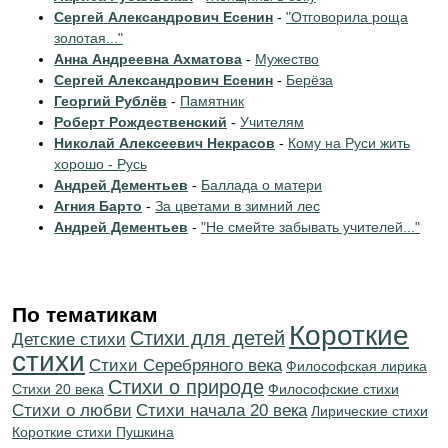
Сергей Александрович Есенин
-
"Отговорила роща
золотая..."
Анна Андреевна Ахматова
-
Мужество
Сергей Александрович Есенин
-
Берёза
Георгий Рублёв
-
Памятник
Роберт Рождественский
-
Учителям
Николай Алексеевич Некрасов
-
Кому на Руси жить
хорошо - Русь
Андрей Дементьев
-
Баллада о матери
Агния Барто
-
За цветами в зимний лес
Андрей Дементьев
-
"Не смейте забывать учителей..."
По тематикам
Короткие
Стихи для детей
Детские стихи
стихи
Cтихи Серебряного века
Философская лирика
Стихи о природе
Стихи 20 века
Философские стихи
Стихи о любви
Cтихи начала 20 века
Лирические стихи
Короткие стихи Пушкина