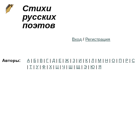
Jump to navigation
Стихи
русских
поэтов
Вход
/
Регистрация
Авторы:
А
|
Б
|
В
|
Г
|
Д
|
Е
|
Ж
|
З
|
И
|
К
|
Л
|
М
|
Н
|
О
|
П
|
Р
|
С
|
Т
|
У
|
Ф
|
Х
|
Ц
|
Ч
|
Ш
|
Щ
|
Э
|
Ю
|
Я