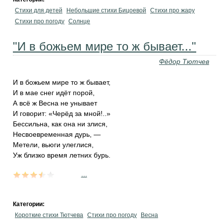
Стихи для детей
Небольшие стихи Бицоевой
Стихи про жару
Стихи про погоду
Солнце
"И в божьем мире то ж бывает..."
Фёдор Тютчев
И в божьем мире то ж бывает,
И в мае снег идёт порой,
А всё ж Весна не унывает
И говорит: «Черёд за мной!..»
Бессильна, как она ни злися,
Несвоевременная дурь, —
Метели, вьюги улеглися,
Уж близко время летних бурь.
...
Категории:
Короткие стихи Тютчева
Стихи про погоду
Весна