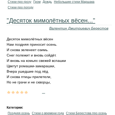
Стихи про грозу
Гром
Дождь
Небольшие стихи Маршака
Стихи про погоду
"Десяток мимолётных вёсен..."
Валентин Дмитриевич Берестов
Десяток мимолётных вёсен
Нам поздняя приносит осень.
И снова зеленеет озимь.
Снег полежит и вновь сойдёт.
И вновь на комьях свежей вспашки
Цветут ромашки-замарашки,
Вчера ушедшие под лёд.
И снова птицы прилетели,
Но не грачи и не скворцы,
...
Категории:
Поздняя осень
Стихи о времени года
Стихи Берестова про осень