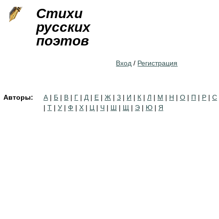
Jump to navigation
Стихи
русских
поэтов
Вход
/
Регистрация
Авторы:
А
|
Б
|
В
|
Г
|
Д
|
Е
|
Ж
|
З
|
И
|
К
|
Л
|
М
|
Н
|
О
|
П
|
Р
|
С
|
Т
|
У
|
Ф
|
Х
|
Ц
|
Ч
|
Ш
|
Щ
|
Э
|
Ю
|
Я