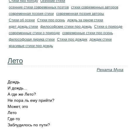
Стихи про погоду
Осенние стихи
осенние стихи современных поэтов
стихи современных авторов
современная поэзия стихи
современная поэзия авторы
Стихи об осени
Стихи про осень
дождь за окном стихи
идет дождь стихи
философские стихи про дождь
Стихи о природе
современные стихи о природе
современные стихи про осень
философская лирика стихи
Стихи про дождик
дождик стихи
красивые стихи про дождь
Лето
Рената Муха
Дождь
И дождь...
А где же Лето?
Не пора ль ему прийти?
Может, это
Лето
Где-то
Заблудилось по пути?