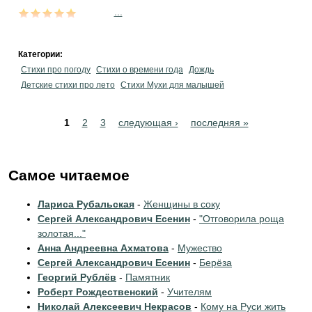
...
Категории:
Стихи про погоду
Стихи о времени года
Дождь
Детские стихи про лето
Стихи Мухи для малышей
Pages
1
2
3
следующая ›
последняя »
Самое читаемое
Лариса Рубальская
-
Женщины в соку
Сергей Александрович Есенин
-
"Отговорила роща
золотая..."
Анна Андреевна Ахматова
-
Мужество
Сергей Александрович Есенин
-
Берёза
Георгий Рублёв
-
Памятник
Роберт Рождественский
-
Учителям
Николай Алексеевич Некрасов
-
Кому на Руси жить