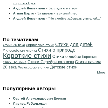
хорошо - Русь
Андрей Дементьев
-
Баллада о матери
Агния Барто
-
За цветами в зимний лес
Андрей Дементьев
-
"Не смейте забывать учителей..."
По тематикам
Стихи для детей
Стихи 20 века
Лирические стихи
Стихи о природе
Философская лирика
Короткие стихи
Стихи о любви
Короткие
Cтихи Серебряного века
Cтихи начала
стихи Пушкина
20 века
Детские стихи
Философские стихи
More
Популярные авторы
Сергей Александрович Есенин
Лариса Рубальская