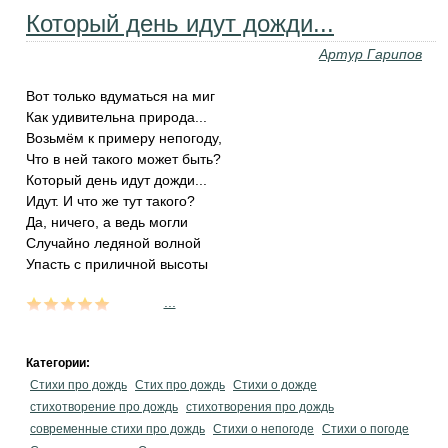
Который день идут дожди...
Артур Гарипов
Вот только вдуматься на миг
Как удивительна природа...
Возьмём к примеру непогоду,
Что в ней такого может быть?
Который день идут дожди...
Идут. И что же тут такого?
Да, ничего, а ведь могли
Случайно ледяной волной
Упасть с приличной высоты
...
Категории:
Стихи про дождь
Стих про дождь
Стихи о дожде
стихотворение про дождь
стихотворения про дождь
современные стихи про дождь
Стихи о непогоде
Стихи о погоде