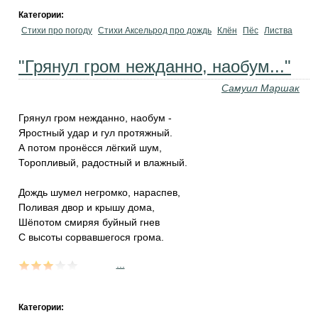
Категории:
Стихи про погоду
Стихи Аксельрод про дождь
Клён
Пёс
Листва
"Грянул гром нежданно, наобум..."
Самуил Маршак
Грянул гром нежданно, наобум -
Яростный удар и гул протяжный.
А потом пронёсся лёгкий шум,
Торопливый, радостный и влажный.
Дождь шумел негромко, нараспев,
Поливая двор и крышу дома,
Шёпотом смиряя буйный гнев
С высоты сорвавшегося грома.
...
Категории: