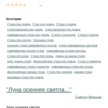
...
Категории:
Стихи про дождь
Стих про дождь
Стихи о дожде
стихотворение про дождь
стихотворения про дождь
современные стихи про дождь
Стихи о непогоде
Стихи о погоде
Стихи про погоду
Осенние стихи
осенние стихи современных поэтов
стихи современных авторов
современная поэзия стихи
современная поэзия авторы
Стихи об осени
Стихи про осень
дождь за окном стихи
идет дождь стихи
философские стихи про дождь
Стихи о природе
современные стихи о природе
современные стихи про осень
философская лирика стихи
Стихи про дождик
дождик стихи
красивые стихи про дождь
"Луна осенняя светла..."
Самуил Маршак
Луна осенняя светла,