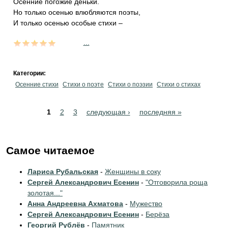
Осенние погожие деньки.
Но только осенью влюбляются поэты,
И только осенью особые стихи –
...
Категории:
Осенние стихи
Стихи о поэте
Стихи о поэзии
Стихи о стихах
Pages
1
2
3
следующая ›
последняя »
Самое читаемое
Лариса Рубальская
-
Женщины в соку
Сергей Александрович Есенин
-
"Отговорила роща
золотая..."
Анна Андреевна Ахматова
-
Мужество
Сергей Александрович Есенин
-
Берёза
Георгий Рублёв
-
Памятник