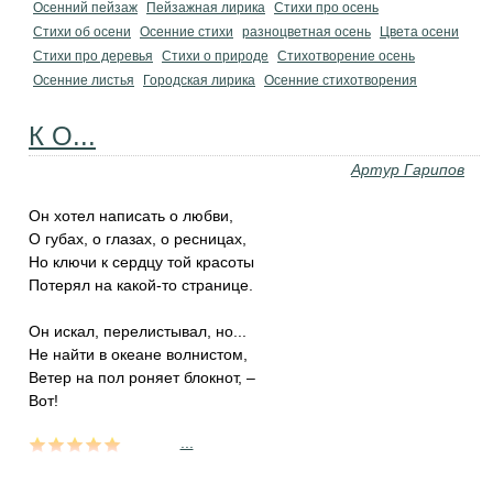
Осенний пейзаж
Пейзажная лирика
Стихи про осень
Стихи об осени
Осенние стихи
разноцветная осень
Цвета осени
Стихи про деревья
Стихи о природе
Стихотворение осень
Осенние листья
Городская лирика
Осенние стихотворения
К О...
Артур Гарипов
Он хотел написать о любви,
О губах, о глазах, о ресницах,
Но ключи к сердцу той красоты
Потерял на какой-то странице.
Он искал, перелистывал, но...
Не найти в океане волнистом,
Ветер на пол роняет блокнот, –
Вот!
...