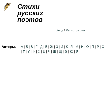
Jump to navigation
Стихи
русских
поэтов
Вход
/
Регистрация
Авторы:
А
|
Б
|
В
|
Г
|
Д
|
Е
|
Ж
|
З
|
И
|
К
|
Л
|
М
|
Н
|
О
|
П
|
Р
|
С
|
Т
|
У
|
Ф
|
Х
|
Ц
|
Ч
|
Ш
|
Щ
|
Э
|
Ю
|
Я