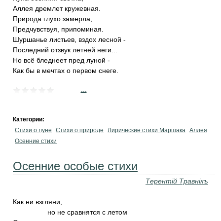
Аллея дремлет кружевная.
Природа глухо замерла,
Предчувствуя, припоминая.
Шуршанье листьев, вздох лесной -
Последний отзвук летней неги...
Но всё бледнеет пред луной -
Как бы в мечтах о первом снеге.
...
Категории:
Стихи о луне
Стихи о природе
Лирические стихи Маршака
Аллея
Осенние стихи
Осенние особые стихи
Терентiй Травнiкъ
Как ни взгляни,
но не сравнятся с летом