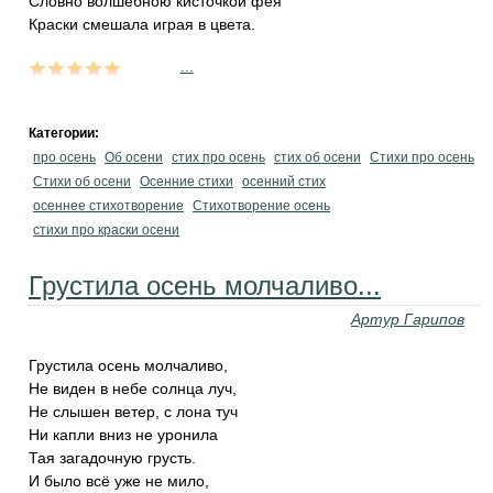
Словно волшебною кисточкой фея
Краски смешала играя в цвета.
...
Категории:
про осень
Об осени
стих про осень
стих об осени
Стихи про осень
Стихи об осени
Осенние стихи
осенний стих
осеннее стихотворение
Стихотворение осень
стихи про краски осени
Грустила осень молчаливо...
Артур Гарипов
Грустила осень молчаливо,
Не виден в небе солнца луч,
Не слышен ветер, с лона туч
Ни капли вниз не уронила
Тая загадочную грусть.
И было всё уже не мило,