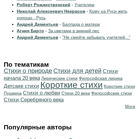
Роберт Рождественский
-
Учителям
Николай Алексеевич Некрасов
-
Кому на Руси жить
хорошо - Русь
Андрей Дементьев
-
Баллада о матери
Агния Барто
-
За цветами в зимний лес
Андрей Дементьев
-
"Не смейте забывать учителей..."
По тематикам
Стихи о природе
Стихи для детей
Cтихи
начала 20 века
Лирические стихи
Философская лирика
Короткие стихи
Детские стихи
Короткие стихи
Стихи о любви
Пушкина
Стихи 20 века
Философские стихи
Cтихи Серебряного века
More
Популярные авторы