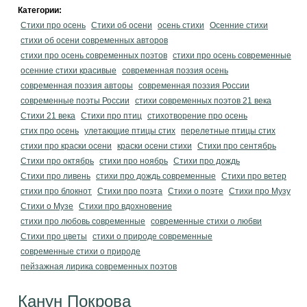
Категории:
Стихи про осень
Стихи об осени
осень стихи
Осенние стихи
стихи об осени современных авторов
стихи про осень современных поэтов
стихи про осень современные
осенние стихи красивые
современная поэзия осень
современная поэзия авторы
современная поэзия России
современные поэты России
стихи современных поэтов 21 века
Стихи 21 века
Стихи про птиц
стихотворение про осень
стих про осень
улетающие птицы стих
перелетные птицы стих
стихи про краски осени
краски осени стихи
Стихи про сентябрь
Стихи про октябрь
стихи про ноябрь
Стихи про дождь
Стихи про ливень
стихи про дождь современные
Стихи про ветер
стихи про блокнот
Стихи про поэта
Стихи о поэте
Стихи про Музу
Стихи о Музе
Стихи про вдохновение
стихи про любовь современные
современные стихи о любви
Стихи про цветы
стихи о природе современные
современные стихи о природе
пейзажная лирика современных поэтов
Канун Покрова