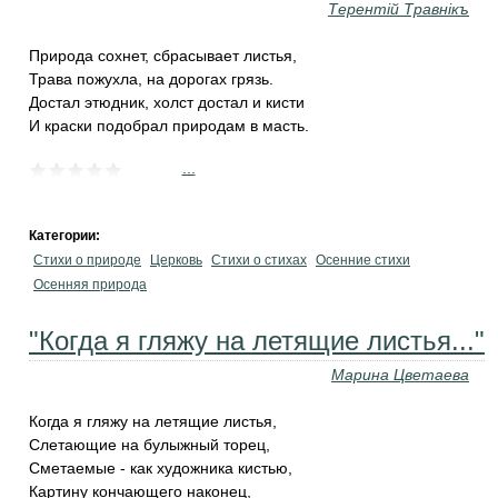
Терентiй Травнiкъ
Природа сохнет, сбрасывает листья,
Трава пожухла, на дорогах грязь.
Достал этюдник, холст достал и кисти
И краски подобрал природам в масть.
...
Категории:
Стихи о природе
Церковь
Стихи о стихах
Осенние стихи
Осенняя природа
"Когда я гляжу на летящие листья..."
Марина Цветаева
Когда я гляжу на летящие листья,
Слетающие на булыжный торец,
Сметаемые - как художника кистью,
Картину кончающего наконец,