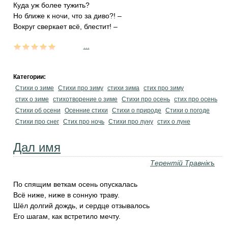
Куда уж более тужить?
Но ближе к ночи, что за диво?! –
Вокруг сверкает всё, блестит! –
...
Категории:
Стихи о зиме
Стихи про зиму
стихи зима
стих про зиму
стих о зиме
стихотворение о зиме
Стихи про осень
стих про осень
Стихи об осени
Осенние стихи
Стихи о природе
Стихи о погоде
Стихи про снег
Стих про ночь
Стихи про луну
стих о луне
Дал имя
Терентiй Травнiкъ
По спящим веткам осень опускалась
Всё ниже, ниже в сонную траву.
Шёл долгий дождь, и сердце отзывалось
Его шагам, как встретило мечту.