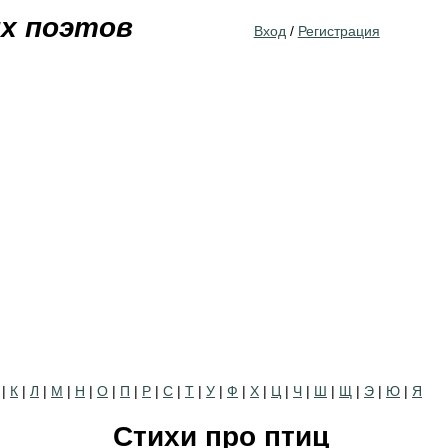
Jump to navigation
их поэтов
Вход
/
Регистрация
|
К
|
Л
|
М
|
Н
|
О
|
П
|
Р
|
С
|
Т
|
У
|
Ф
|
Х
|
Ц
|
Ч
|
Ш
|
Щ
|
Э
|
Ю
|
Я
Стихи про птиц