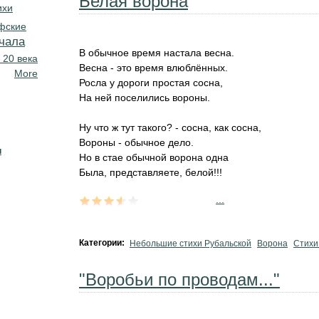
Белая ворона
ихи
фские
чала
В обычное время настала весна.
 20 века
Весна - это время влюблённых.
More
Росла у дороги простая сосна,
На ней поселились вороны.
Ну что ж тут такого? - сосна, как сосна,
Вороны - обычное дело.
н
Но в стае обычной ворона одна
Была, представляете, белой!!!
...
Категории:
Небольшие стихи Рубальской
Ворона
Стихи
"Воробьи по проводам..."