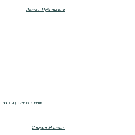
Лариса Рубальская
 про птиц
Весна
Сосна
Самуил Маршак