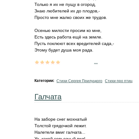
Только я их не пущу в огород,
Знаю любителей их до плодов,-
Просто мне жалко своих же трудов.
Осенью милости просим ко мне,
Есть здесь работа ещё на земле.
Пусть поклюют всех вредителей сада,-
Этому будет душа моя рада.
...
Категории:
Стихи Сергея Прилуцкого
Стихи про птиц
Галчата
Hа заборе снег мохнатый
Толстой грядочкой лежит.
Hалетели вмиг галчата...
Ух, какой серьезный вид!