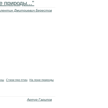
 природы..."
алентин Дмитриевич Берестов
оны
Стихи про птиц
На лоне природы
Артур Гарипов