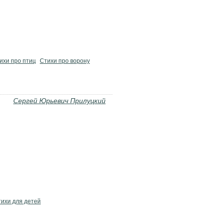
ихи про птиц
Стихи про ворону
Сергей Юрьевич Прилуцкий
ихи для детей