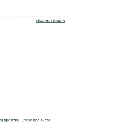
Виктор Боков
хи про птиц
Стихи про аиста