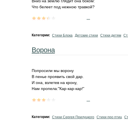
Вниз на землю глядит она боком:
Что белеет под нежною травкой?
...
Категории:
Стихи Блока
Детские стихи
Стихи детям
Ст
Ворона
Попросили мы ворону
В пенье проявить свой дар.
И она, взлетев на крону,
Нам пропела:"Кар-кар-кар!"
...
Категории:
Стихи Сергея Прилуцкого
Стихи про птиц
Ст