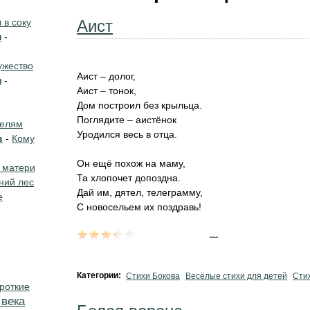
в соку
Аист
н
-
жество
Аист – долог,
н
-
Аист – тонок,
Дом построил без крыльца.
Поглядите – аистёнок
телям
Уродился весь в отца.
в
-
Кому
Он ещё похож на маму,
 матери
Та хлопочет допоздна.
ний лес
Дай им, дятел, телеграмму,
е
С новосельем их поздравь!
...
Категории:
Стихи Бокова
Весёлые стихи для детей
Сти
роткие
 века