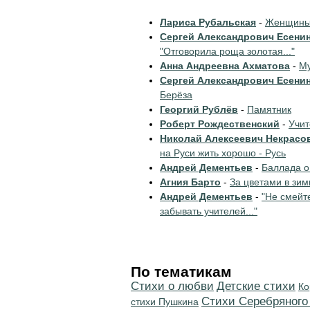
Лариса Рубальская
-
Женщины 
Сергей Александрович Есени
"Отговорила роща золотая..."
Анна Андреевна Ахматова
-
Му
Сергей Александрович Есени
Берёза
Георгий Рублёв
-
Памятник
Роберт Рождественский
-
Учи
Николай Алексеевич Некрасо
на Руси жить хорошо - Русь
Андрей Дементьев
-
Баллада о
Агния Барто
-
За цветами в зим
Андрей Дементьев
-
"Не смейт
забывать учителей..."
По тематикам
Стихи о любви
Детские стихи
Ко
Cтихи Серебряного
стихи Пушкина