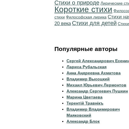
Стихи о природе
Лирические ст
Короткие стихи
Филосо
Cтихи на
стихи
Философская лирика
Стихи для детей
20 века
Стихи
Популярные авторы
Сергей Александрович Есени
Лариса Рубальская
Анна Андреевна Ахматова
Владимир Высоцкий
Михаил Юрьевич Лермонтов
Александр Сергеевич Пушкин
Марина Цветаева
Терентiй Травнiкъ
Владимир Владимирович
Маяковский
Александр Блок