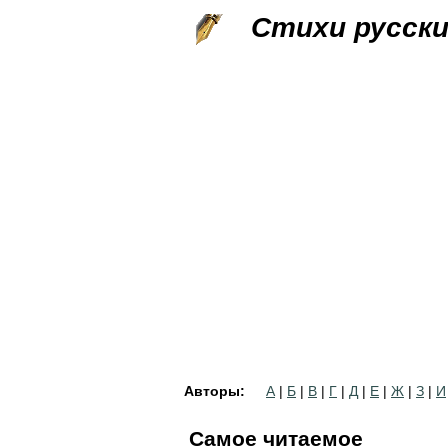
Стихи русск
Авторы:
А
|
Б
|
В
|
Г
|
Д
|
Е
|
Ж
|
З
|
И
Самое читаемое