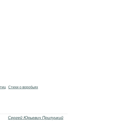
птиц
Стихи о воробьях
Сергей Юрьевич Прилуцкий