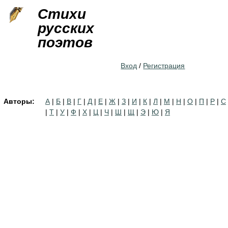
Jump to navigation
Стихи
русских
поэтов
Вход
/
Регистрация
Авторы:
А
|
Б
|
В
|
Г
|
Д
|
Е
|
Ж
|
З
|
И
|
К
|
Л
|
М
|
Н
|
О
|
П
|
Р
|
С
|
Т
|
У
|
Ф
|
Х
|
Ц
|
Ч
|
Ш
|
Щ
|
Э
|
Ю
|
Я