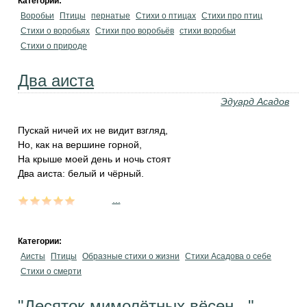
Категории:
Воробьи
Птицы
пернатые
Стихи о птицах
Стихи про птиц
Стихи о воробьях
Стихи про воробьёв
стихи воробьи
Стихи о природе
Два аиста
Эдуард Асадов
Пускай ничей их не видит взгляд,
Но, как на вершине горной,
На крыше моей день и ночь стоят
Два аиста: белый и чёрный.
...
Категории:
Аисты
Птицы
Образные стихи о жизни
Стихи Асадова о себе
Стихи о смерти
"Десяток мимолётных вёсен..."