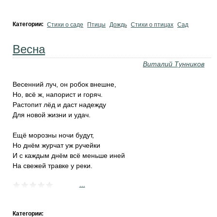
Категории:
Стихи о саде
Птицы
Дождь
Стихи о птицах
Сад
Весна
Виталий Тунников
Весенний луч, он робок внешне,
Но, всё ж, напорист и горяч.
Растопит лёд и даст надежду
Для новой жизни и удач.
Ещё морозны ночи будут,
Но днём журчат уж ручейки
И с каждым днём всё меньше иней
На свежей травке у реки.
...
Категории: