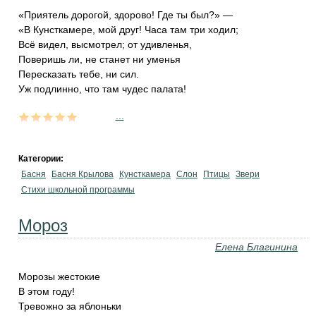
«Приятель дорогой, здорово! Где ты был?» —
«В Кунсткамере, мой друг! Часа там три ходил;
‎Всё видел, высмотрел; от удивленья,
‎Поверишь ли, не станет ни уменья
‎Пересказать тебе, ни сил.
‎Уж подлинно, что там чудес палата!
...
Категории:
Басня
Басня Крылова
Кунсткамера
Слон
Птицы
Звери
Стихи школьной программы
Мороз
Елена Благинина
Морозы жестокие
В этом году!
Тревожно за яблоньки