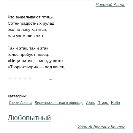
Николай Асеев
Что выделывают птицы!
Сотни радостных рулад,
эхо по лесу катится,
ели ухом шевелят...
Так и этак, так и этак
голос пробует певец:
«Цици-вити»,— между веток.
«Тьори-фьори»,— под конец.
...
Категории:
Стихи Асеева
Лирические стихи о природе
Июнь
Птицы
Небо
Любопытный
Иван Андреевич Крылов