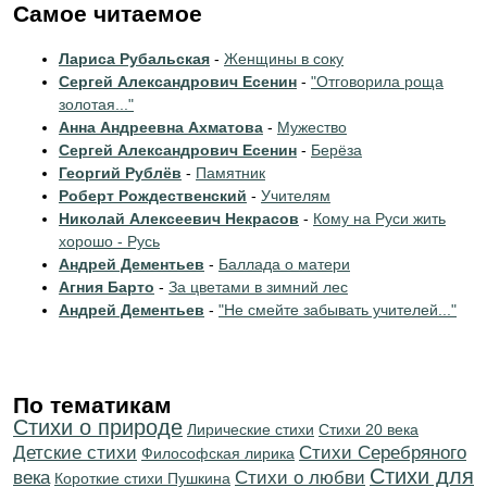
Самое читаемое
Лариса Рубальская
-
Женщины в соку
Сергей Александрович Есенин
-
"Отговорила роща
золотая..."
Анна Андреевна Ахматова
-
Мужество
Сергей Александрович Есенин
-
Берёза
Георгий Рублёв
-
Памятник
Роберт Рождественский
-
Учителям
Николай Алексеевич Некрасов
-
Кому на Руси жить
хорошо - Русь
Андрей Дементьев
-
Баллада о матери
Агния Барто
-
За цветами в зимний лес
Андрей Дементьев
-
"Не смейте забывать учителей..."
По тематикам
Стихи о природе
Лирические стихи
Стихи 20 века
Детские стихи
Cтихи Серебряного
Философская лирика
Стихи для
века
Стихи о любви
Короткие стихи Пушкина