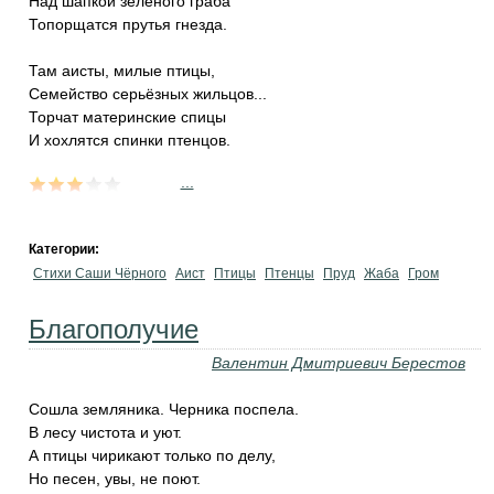
Над шапкой зелёного граба
Топорщатся прутья гнезда.
Там аисты, милые птицы,
Семейство серьёзных жильцов...
Торчат материнские спицы
И хохлятся спинки птенцов.
...
Категории:
Стихи Саши Чёрного
Аист
Птицы
Птенцы
Пруд
Жаба
Гром
Благополучие
Валентин Дмитриевич Берестов
Сошла земляника. Черника поспела.
В лесу чистота и уют.
А птицы чирикают только по делу,
Но песен, увы, не поют.