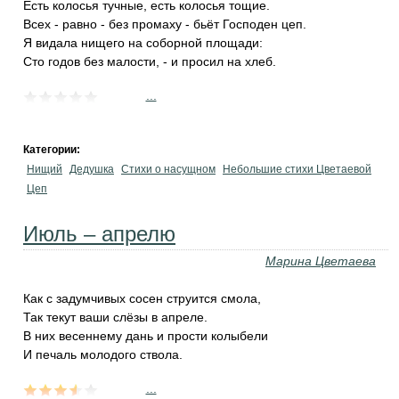
Есть колосья тучные, есть колосья тощие.
Всех - равно - без промаху - бьёт Господен цеп.
Я видала нищего на соборной площади:
Сто годов без малости, - и просил на хлеб.
...
Категории:
Нищий
Дедушка
Стихи о насущном
Небольшие стихи Цветаевой
Цеп
Июль – апрелю
Марина Цветаева
Как с задумчивых сосен струится смола,
Так текут ваши слёзы в апреле.
В них весеннему дань и прости колыбели
И печаль молодого ствола.
...