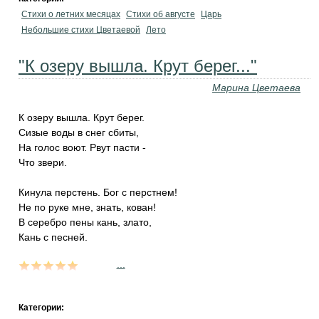
Стихи о летних месяцах
Стихи об августе
Царь
Небольшие стихи Цветаевой
Лето
"К озеру вышла. Крут берег..."
Марина Цветаева
К озеру вышла. Крут берег.
Сизые воды в снег сбиты,
На голос воют. Рвут пасти -
Что звери.
Кинула перстень. Бог с перстнем!
Не по руке мне, знать, кован!
В серебро пены кань, злато,
Кань с песней.
...
Категории: