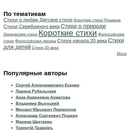
По тематикам
Стихи о любви
Детские стихи
Короткие стихи Пушкина
Стихи о природе
Cтихи Серебряного века
Короткие стихи
Лирические стихи
Философские
Стихи
Cтихи начала 20 века
стихи
Философская лирика
для детей
Стихи 20 века
More
Популярные авторы
Сергей Александрович Есенин
Лариса Рубальская
Анна Андреевна Ахматова
Владимир Высоцкий
Михаил Юрьевич Лермонтов
Александр Сергеевич Пушкин
Марина Цветаева
Терентiй Травнiкъ