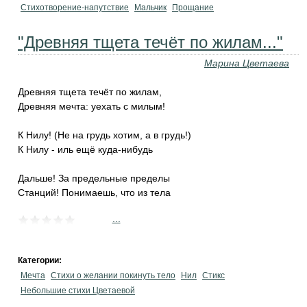
Стихотворение-напутствие
Мальчик
Прощание
"Древняя тщета течёт по жилам..."
Марина Цветаева
Древняя тщета течёт по жилам,
Древняя мечта: уехать с милым!
К Нилу! (Не на грудь хотим, а в грудь!)
К Нилу - иль ещё куда-нибудь
Дальше! За предельные пределы
Станций! Понимаешь, что из тела
...
Категории:
Мечта
Стихи о желании покинуть тело
Нил
Стикс
Небольшие стихи Цветаевой