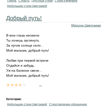
Горечь
Страсть
Грустные стихи
Стихи к мужчине
Небольшие стихи Цветаевой
Добрый путь!
Марина Цветаева
В мои глаза несмело
Ты хочешь заглянуть.
За лугом солнце село...
Мой мальчик, добрый путь!
Любви при первой встрече
Отдайся и забудь.
Уж на балконе свечи...
Мой мальчик, добрый путь!
...
Категории:
Небольшие стихи Цветаевой
Стихотворение-обращение