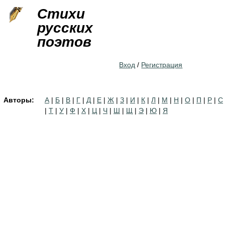
Jump to navigation
Стихи
русских
поэтов
Вход
/
Регистрация
Авторы:
А
|
Б
|
В
|
Г
|
Д
|
Е
|
Ж
|
З
|
И
|
К
|
Л
|
М
|
Н
|
О
|
П
|
Р
|
С
|
Т
|
У
|
Ф
|
Х
|
Ц
|
Ч
|
Ш
|
Щ
|
Э
|
Ю
|
Я