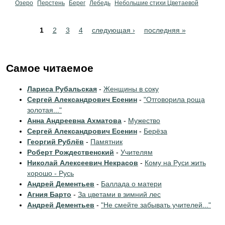
Озеро
Перстень
Берег
Лебедь
Небольшие стихи Цветаевой
Pages
1
2
3
4
следующая ›
последняя »
Самое читаемое
Лариса Рубальская
-
Женщины в соку
Сергей Александрович Есенин
-
"Отговорила роща
золотая..."
Анна Андреевна Ахматова
-
Мужество
Сергей Александрович Есенин
-
Берёза
Георгий Рублёв
-
Памятник
Роберт Рождественский
-
Учителям
Николай Алексеевич Некрасов
-
Кому на Руси жить
хорошо - Русь
Андрей Дементьев
-
Баллада о матери
Агния Барто
-
За цветами в зимний лес
Андрей Дементьев
-
"Не смейте забывать учителей..."