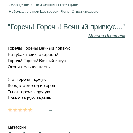
Обращение
Стихи женщины к женщине
Небольшие стихи Цветаевой
Лень
Стихи к подруге
"Горечь! Горечь! Вечный привкус..."
Марина Цветаева
Горечь! Горечь! Вечный привкус
На губах твоих, о страсть!
Горечь! Горечь! Вечный искус -
Окончательнее пасть.
Я от горечи - целую
Всех, кто молод и хорош.
Ты от горечи - другую
Ночью за руку ведёшь.
...
Категории: