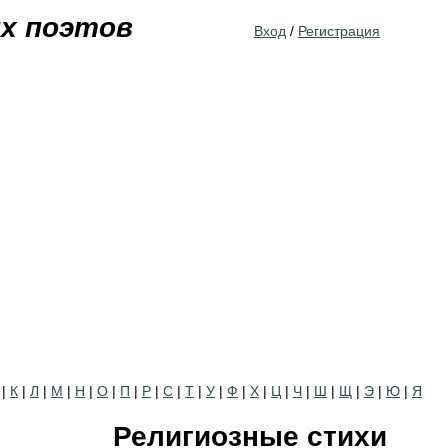
Jump to navigation
их поэтов
Вход
/
Регистрация
|
К
|
Л
|
М
|
Н
|
О
|
П
|
Р
|
С
|
Т
|
У
|
Ф
|
Х
|
Ц
|
Ч
|
Ш
|
Щ
|
Э
|
Ю
|
Я
Религиозные стихи