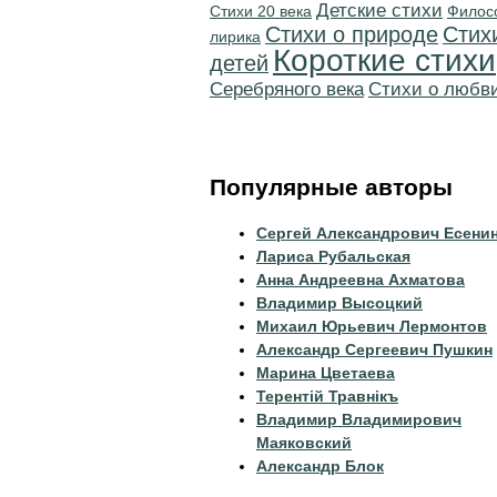
Детские стихи
Стихи 20 века
Филос
Стихи о природе
Стих
лирика
Короткие стихи
детей
Серебряного века
Стихи о любв
Популярные авторы
Сергей Александрович Есени
Лариса Рубальская
Анна Андреевна Ахматова
Владимир Высоцкий
Михаил Юрьевич Лермонтов
Александр Сергеевич Пушкин
Марина Цветаева
Терентiй Травнiкъ
Владимир Владимирович
Маяковский
Александр Блок