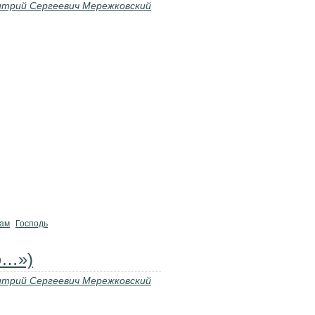
трий Сергеевич Мережковский
ам
Господь
ю…»)
трий Сергеевич Мережковский