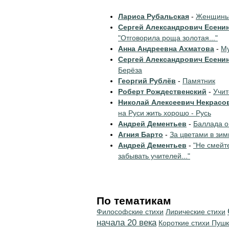
Лариса Рубальская
-
Женщины 
Сергей Александрович Есени
"Отговорила роща золотая..."
Анна Андреевна Ахматова
-
Му
Сергей Александрович Есени
Берёза
Георгий Рублёв
-
Памятник
Роберт Рождественский
-
Учи
Николай Алексеевич Некрасо
на Руси жить хорошо - Русь
Андрей Дементьев
-
Баллада о
Агния Барто
-
За цветами в зим
Андрей Дементьев
-
"Не смейт
забывать учителей..."
По тематикам
Философские стихи
Лирические стихи
начала 20 века
Короткие стихи Пуш