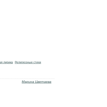
ая лирика
Религиозные стихи
Марина Цветаева