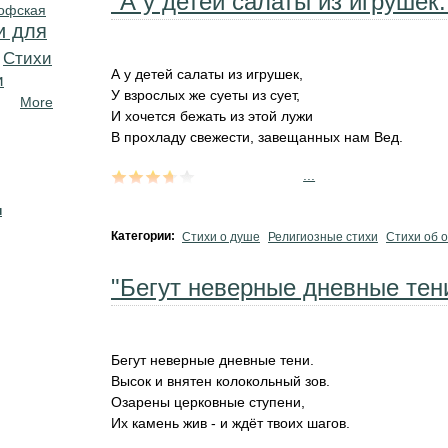
"А у детей салаты из игрушек..
офская
и для
Cтихи
А у детей салаты из игрушек,
и
У взрослых же суеты из сует,
More
И хочется бежать из этой лужи
В прохладу свежести, завещанных нам Вед.
...
н
Категории:
Стихи о душе
Религиозные стихи
Стихи об 
"Бегут неверные дневные тени
Бегут неверные дневные тени.
Высок и внятен колокольный зов.
Озарены церковные ступени,
Их камень жив - и ждёт твоих шагов.