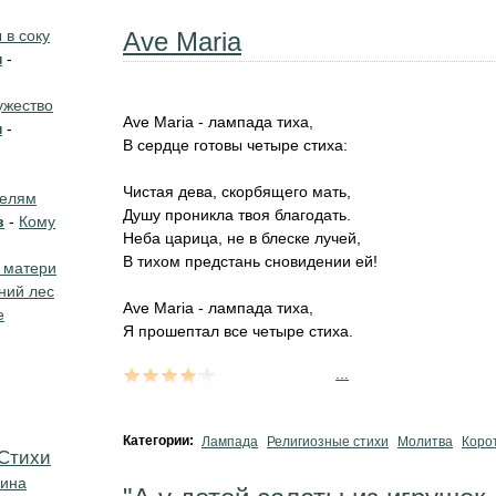
в соку
Ave Maria
н
-
жество
Ave Maria - лампада тиха,
н
-
В сердце готовы четыре стиха:
Чистая дева, скорбящего мать,
телям
Душу проникла твоя благодать.
в
-
Кому
Неба царица, не в блеске лучей,
В тихом предстань сновидении ей!
 матери
ний лес
Ave Maria - лампада тиха,
е
Я прошептал все четыре стиха.
...
Категории:
Лампада
Религиозные стихи
Молитва
Коро
Cтихи
кина