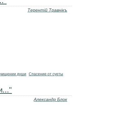
."
Терентiй Травнiкъ
очищении души
Спасение от суеты
..."
Александр Блок