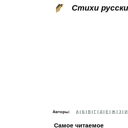
Стихи русск
Авторы:
А
|
Б
|
В
|
Г
|
Д
|
Е
|
Ж
|
З
|
И
Самое читаемое