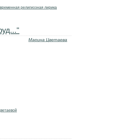
временная религиозная лирика
уд..."
Марина Цветаева
Цветаевой