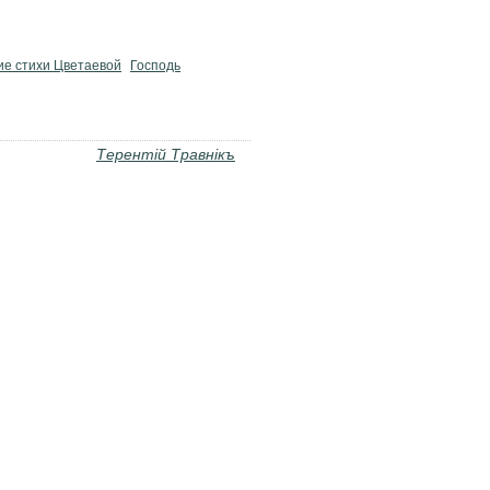
ие стихи Цветаевой
Господь
Терентiй Травнiкъ