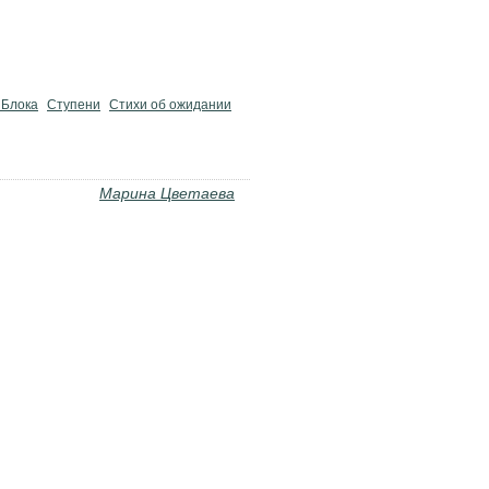
 Блока
Ступени
Стихи об ожидании
Марина Цветаева