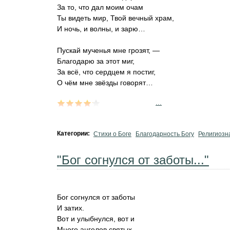
За то, что дал моим очам
Ты видеть мир, Твой вечный храм,
И ночь, и волны, и зарю…
Пускай мученья мне грозят, —
Благодарю за этот миг,
За всё, что сердцем я постиг,
О чём мне звёзды говорят…
...
Категории:
Стихи о Боге
Благодарность Богу
Религиозн
"Бог согнулся от заботы..."
Бог согнулся от заботы
И затих.
Вот и улыбнулся, вот и
Много ангелов святых