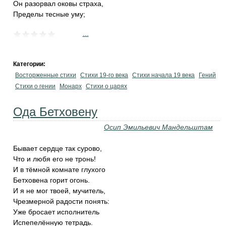
Он разорвал оковы страха,
Пределы тесные уму;
...
Категории:
Восторженные стихи
Стихи 19-го века
Стихи начала 19 века
Гений
Стихи о гении
Монарх
Стихи о царях
Ода Бетховену
Осип Эмильевич Мандельштам
Бывает сердце так сурово,
Что и любя его не тронь!
И в тёмной комнате глухого
Бетховена горит огонь.
И я не мог твоей, мучитель,
Чрезмерной радости понять:
Уже бросает исполнитель
Испепелённую тетрадь.