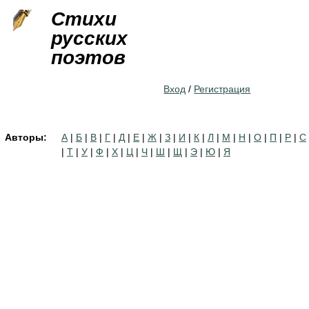
Jump to navigation
Стихи
русских
поэтов
Вход
/
Регистрация
Авторы:
А
|
Б
|
В
|
Г
|
Д
|
Е
|
Ж
|
З
|
И
|
К
|
Л
|
М
|
Н
|
О
|
П
|
Р
|
С
|
Т
|
У
|
Ф
|
Х
|
Ц
|
Ч
|
Ш
|
Щ
|
Э
|
Ю
|
Я