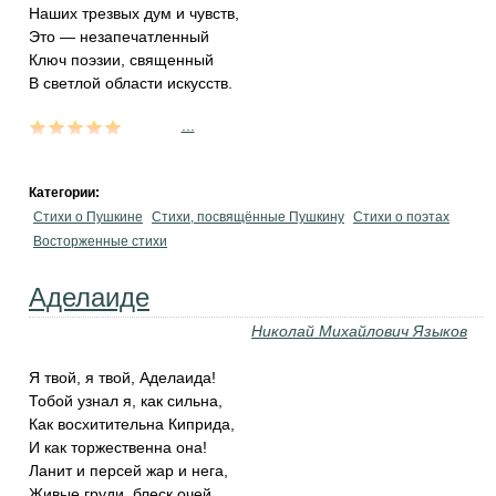
Наших трезвых дум и чувств,
Это — незапечатленный
Ключ поэзии, священный
В светлой области искусств.
...
Категории:
Стихи о Пушкине
Стихи, посвящённые Пушкину
Стихи о поэтах
Восторженные стихи
Аделаиде
Николай Михайлович Языков
Я твой, я твой, Аделаида!
Тобой узнал я, как сильна,
Как восхитительна Киприда,
И как торжественна она!
Ланит и персей жар и нега,
Живые груди, блеск очей,