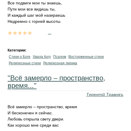
Все подвиги мои ты знаешь,
Пути мои все видишь ты,
И каждый шаг мой назираешь
Недремно с горней высоты.
...
Категории:
Стихи о Боге
Хвала богу
Псалом
Восторженные стихи
Религиозные стихи
Религиозная лирика
"Всё замерло – пространство,
время..."
Терентiй Травнiкъ
Всё замерло – пространство, время
И бесконечен я сейчас.
Любовь открыла свету двери.
Как хорошо мне среди вас