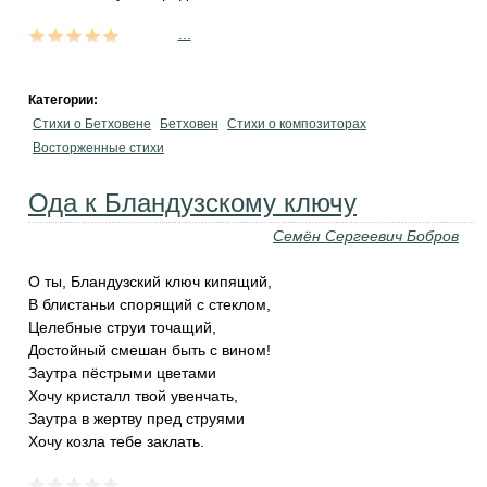
...
Категории:
Стихи о Бетховене
Бетховен
Стихи о композиторах
Восторженные стихи
Ода к Бландузскому ключу
Семён Сергеевич Бобров
О ты, Бландузский ключ кипящий,
В блистаньи спорящий с стеклом,
Целебные струи точащий,
Достойный смешан быть с вином!
Заутра пёстрыми цветами
Хочу кристалл твой увенчать,
Заутра в жертву пред струями
Хочу козла тебе заклать.
...