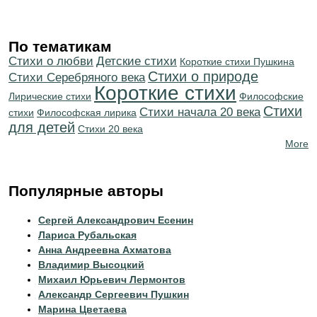
По тематикам
Стихи о любви
Детские стихи
Короткие стихи Пушкина
Стихи о природе
Cтихи Серебряного века
Короткие стихи
Лирические стихи
Философские
Стихи
Cтихи начала 20 века
стихи
Философская лирика
для детей
Стихи 20 века
More
Популярные авторы
Сергей Александрович Есенин
Лариса Рубальская
Анна Андреевна Ахматова
Владимир Высоцкий
Михаил Юрьевич Лермонтов
Александр Сергеевич Пушкин
Марина Цветаева