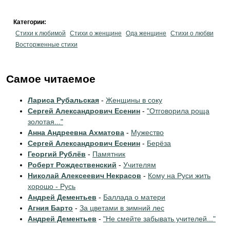
Категории:
Стихи к любимой
Стихи о женщине
Ода женщине
Стихи о любви
Восторженные стихи
Самое читаемое
Лариса Рубальская
-
Женщины в соку
Сергей Александрович Есенин
-
"Отговорила роща
золотая..."
Анна Андреевна Ахматова
-
Мужество
Сергей Александрович Есенин
-
Берёза
Георгий Рублёв
-
Памятник
Роберт Рождественский
-
Учителям
Николай Алексеевич Некрасов
-
Кому на Руси жить
хорошо - Русь
Андрей Дементьев
-
Баллада о матери
Агния Барто
-
За цветами в зимний лес
Андрей Дементьев
-
"Не смейте забывать учителей..."