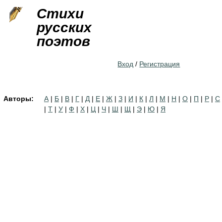
Jump to navigation
Стихи
русских
поэтов
Вход
/
Регистрация
Авторы:
А
|
Б
|
В
|
Г
|
Д
|
Е
|
Ж
|
З
|
И
|
К
|
Л
|
М
|
Н
|
О
|
П
|
Р
|
С
|
Т
|
У
|
Ф
|
Х
|
Ц
|
Ч
|
Ш
|
Щ
|
Э
|
Ю
|
Я