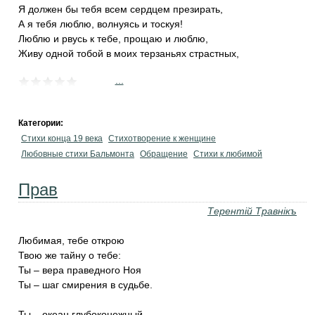
Я должен бы тебя всем сердцем презирать,
А я тебя люблю, волнуясь и тоскуя!
Люблю и рвусь к тебе, прощаю и люблю,
Живу одной тобой в моих терзаньях страстных,
...
Категории:
Стихи конца 19 века
Стихотворение к женщине
Любовные стихи Бальмонта
Обращение
Стихи к любимой
Прав
Терентiй Травнiкъ
Любимая, тебе открою
Твою же тайну о тебе:
Ты – вера праведного Ноя
Ты – шаг смирения в судьбе.
Ты – океан глубоконежный,