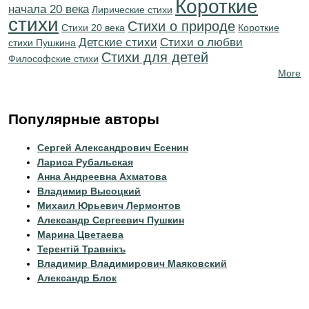
Короткие
начала 20 века
Лирические стихи
стихи
Стихи о природе
Стихи 20 века
Короткие
Детские стихи
Стихи о любви
стихи Пушкина
Стихи для детей
Философские стихи
More
Популярные авторы
Сергей Александрович Есенин
Лариса Рубальская
Анна Андреевна Ахматова
Владимир Высоцкий
Михаил Юрьевич Лермонтов
Александр Сергеевич Пушкин
Марина Цветаева
Терентiй Травнiкъ
Владимир Владимирович Маяковский
Александр Блок