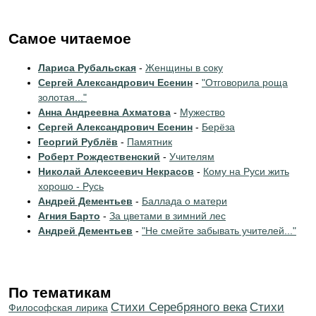
Самое читаемое
Лариса Рубальская
-
Женщины в соку
Сергей Александрович Есенин
-
"Отговорила роща
золотая..."
Анна Андреевна Ахматова
-
Мужество
Сергей Александрович Есенин
-
Берёза
Георгий Рублёв
-
Памятник
Роберт Рождественский
-
Учителям
Николай Алексеевич Некрасов
-
Кому на Руси жить
хорошо - Русь
Андрей Дементьев
-
Баллада о матери
Агния Барто
-
За цветами в зимний лес
Андрей Дементьев
-
"Не смейте забывать учителей..."
По тематикам
Cтихи Серебряного века
Cтихи
Философская лирика