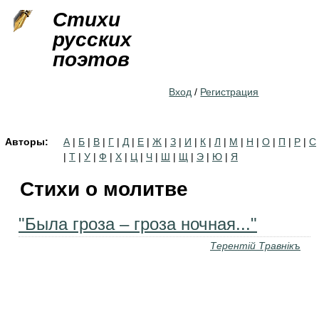
Jump to navigation
Стихи
русских
поэтов
Вход
/
Регистрация
Авторы:
А
|
Б
|
В
|
Г
|
Д
|
Е
|
Ж
|
З
|
И
|
К
|
Л
|
М
|
Н
|
О
|
П
|
Р
|
С
|
Т
|
У
|
Ф
|
Х
|
Ц
|
Ч
|
Ш
|
Щ
|
Э
|
Ю
|
Я
Стихи о молитве
"Была гроза – гроза ночная..."
Терентiй Травнiкъ