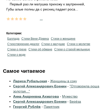
Первый раз ли матушка прихожу к заутренней,
Губы алые полны да с ресниц падает роса...
...
Категории:
Баллада
Стихи Вени Д'ркина
Стихи о женщине
Стихотворение-диалог
Стихи о матушке
Стихи о молитве
Стихи о грехе
Стихи об обмане
Стихи о старой мельнице
Стихи о воде
Самое читаемое
Лариса Рубальская
-
Женщины в соку
Сергей Александрович Есенин
-
"Отговорила роща
золотая..."
Анна Андреевна Ахматова
-
Мужество
Сергей Александрович Есенин
-
Берёза
Георгий Рублёв
-
Памятник