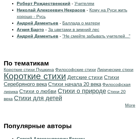
Роберт Рождественский
-
Учителям
Николай Алексеевич Некрасов
-
Кому на Руси жить
хорошо - Русь
Андрей Дементьев
-
Баллада о матери
Агния Барто
-
За цветами в зимний лес
Андрей Дементьев
-
"Не смейте забывать учителей..."
По тематикам
Короткие стихи Пушкина
Философские стихи
Лирические стихи
Короткие стихи
Детские стихи
Cтихи
Серебряного века
Cтихи начала 20 века
Философская
Стихи о природе
Стихи о любви
лирика
Стихи 20
Стихи для детей
века
More
Популярные авторы
Сергей Александрович Есенин