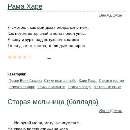
Рама Харе
Веня Д'ркин
Я смотрел, как мой дом пожирался огнём,
Как потом ветер злой в поле пепел унёс.
Я сижу и курю над потухшим костром -
То ли дым от костра, то ли дым папирос.
...
Категории:
Песни Вени Д'ркина
Стихи поэта о себе
Харе Рама
Стихи о костре
Стихи о пожаре
Стихи о молитве
Стихи о бляди
Матерные стихи
Старая мельница (баллада)
Веня Д'ркин
- Не ругай меня, матушка игуменья,
Не своею волею стрижена коса.