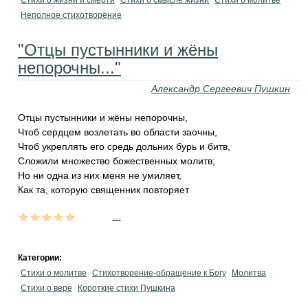
Стихи о жизни и смерти
Стихи о смысле жизни
Стихи о молитве
Неполное стихотворение
"Отцы пустынники и жёны
непорочны..."
Александр Сергеевич Пушкин
Отцы пустынники и жёны непорочны,
Чтоб сердцем возлетать во области заочны,
Чтоб укреплять его средь дольних бурь и битв,
Сложили множество божественных молитв;
Но ни одна из них меня не умиляет,
Как та, которую священник повторяет
...
Категории:
Стихи о молитве
Стихотворение-обращение к Богу
Молитва
Стихи о вере
Короткие стихи Пушкина