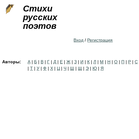
Jump to navigation
Стихи
русских
поэтов
Вход
/
Регистрация
Авторы:
А
|
Б
|
В
|
Г
|
Д
|
Е
|
Ж
|
З
|
И
|
К
|
Л
|
М
|
Н
|
О
|
П
|
Р
|
С
|
Т
|
У
|
Ф
|
Х
|
Ц
|
Ч
|
Ш
|
Щ
|
Э
|
Ю
|
Я