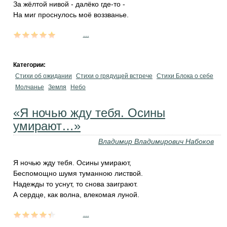
За жёлтой нивой - далёко где-то -
На миг проснулось моё воззванье.
...
Категории:
Стихи об ожидании
Стихи о грядущей встрече
Стихи Блока о себе
Молчанье
Земля
Небо
«Я ночью жду тебя. Осины
умирают…»
Владимир Владимирович Набоков
Я ночью жду тебя. Осины умирают,
Беспомощно шумя туманною листвой.
Надежды то уснут, то снова заиграют.
А сердце, как волна, влекомая луной.
...