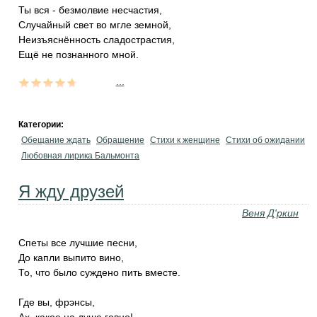
Ты вся - безмолвие несчастия,
Случайный свет во мгле земной,
Неизъяснённость сладострастия,
Ещё не познанного мной.
...
Категории:
Обещание ждать
Обращение
Стихи к женщине
Стихи об ожидании
Любовная лирика Бальмонта
Я жду друзей
Веня Д'ркин
Спеты все лучшие песни,
До капли выпито вино,
То, что было суждено пить вместе.
Где вы, фрэнсы,