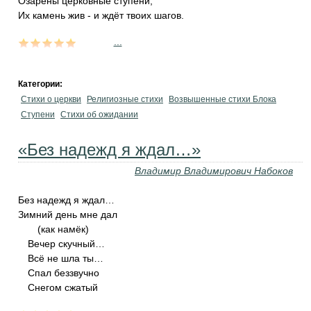
Озарены церковные ступени,
Их камень жив - и ждёт твоих шагов.
...
Категории:
Стихи о церкви
Религиозные стихи
Возвышенные стихи Блока
Ступени
Стихи об ожидании
«Без надежд я ждал…»
Владимир Владимирович Набоков
Без надежд я ждал…
Зимний день мне дал
(как намёк)
Вечер скучный…
Всё не шла ты…
Спал беззвучно
Снегом сжатый