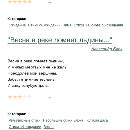
...
Категории:
Ожидание
Стихи об ожидании
Зима
Стихи Набокова об ожидании
"Весна в реке ломает льдины..."
Александр Блок
Весна в реке ломает льдины,
И милых мёртвых мне не жаль:
Преодолев мои вершины,
Забыл я зимние теснины
И вижу голубую даль.
...
Категории:
Религиозные стихи
Небольшие стихи Блока
Голубая даль
Стихи об ожидании
Весна