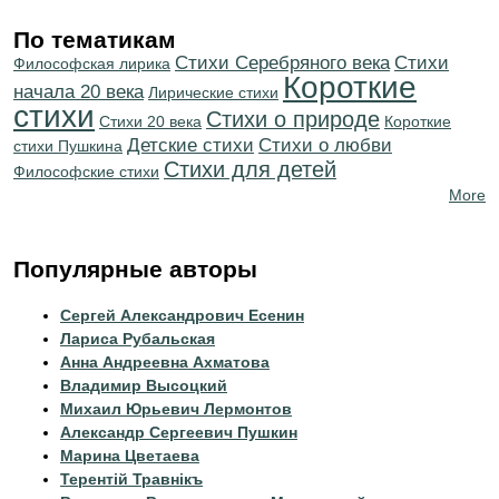
По тематикам
Cтихи Серебряного века
Cтихи
Философская лирика
Короткие
начала 20 века
Лирические стихи
стихи
Стихи о природе
Стихи 20 века
Короткие
Детские стихи
Стихи о любви
стихи Пушкина
Стихи для детей
Философские стихи
More
Популярные авторы
Сергей Александрович Есенин
Лариса Рубальская
Анна Андреевна Ахматова
Владимир Высоцкий
Михаил Юрьевич Лермонтов
Александр Сергеевич Пушкин
Марина Цветаева
Терентiй Травнiкъ