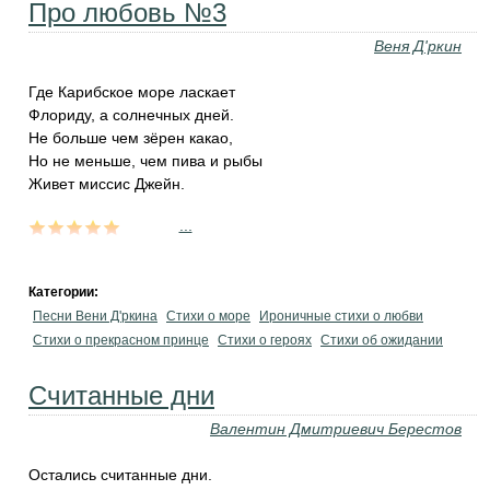
Про любовь №3
Веня Д'ркин
Где Карибское море ласкает
Флориду, а солнечных дней.
Не больше чем зёрен какао,
Но не меньше, чем пива и рыбы
Живет миссис Джейн.
...
Категории:
Песни Вени Д'ркина
Стихи о море
Ироничные стихи о любви
Стихи о прекрасном принце
Стихи о героях
Стихи об ожидании
Считанные дни
Валентин Дмитриевич Берестов
Остались считанные дни.