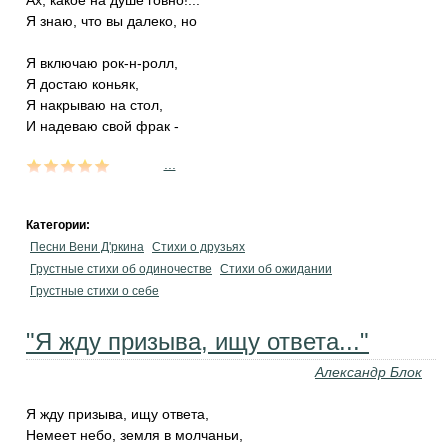
Ах, какое на душе говно!...
Я знаю, что вы далеко, но
Я включаю рок-н-ролл,
Я достаю коньяк,
Я накрываю на стол,
И надеваю свой фрак -
...
Категории:
Песни Вени Д'ркина
Стихи о друзьях
Грустные стихи об одиночестве
Стихи об ожидании
Грустные стихи о себе
"Я жду призыва, ищу ответа..."
Александр Блок
Я жду призыва, ищу ответа,
Немеет небо, земля в молчаньи,