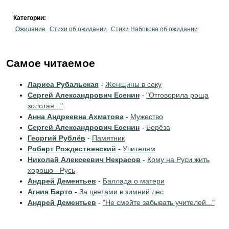
Категории:
Ожидание
Стихи об ожидании
Стихи Набокова об ожидании
Самое читаемое
Лариса Рубальская
-
Женщины в соку
Сергей Александрович Есенин
-
"Отговорила роща
золотая..."
Анна Андреевна Ахматова
-
Мужество
Сергей Александрович Есенин
-
Берёза
Георгий Рублёв
-
Памятник
Роберт Рождественский
-
Учителям
Николай Алексеевич Некрасов
-
Кому на Руси жить
хорошо - Русь
Андрей Дементьев
-
Баллада о матери
Агния Барто
-
За цветами в зимний лес
Андрей Дементьев
-
"Не смейте забывать учителей..."