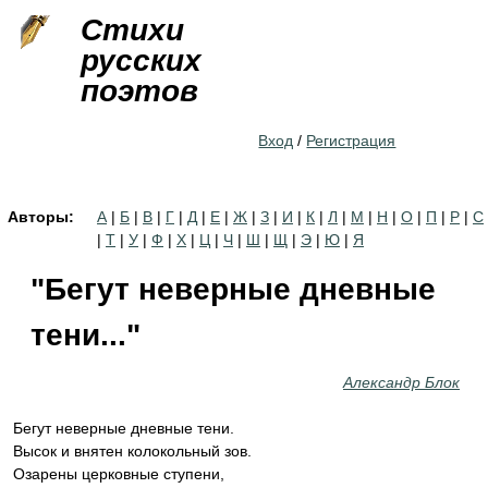
Jump to navigation
Стихи
русских
поэтов
Вход
/
Регистрация
Авторы:
А
|
Б
|
В
|
Г
|
Д
|
Е
|
Ж
|
З
|
И
|
К
|
Л
|
М
|
Н
|
О
|
П
|
Р
|
С
|
Т
|
У
|
Ф
|
Х
|
Ц
|
Ч
|
Ш
|
Щ
|
Э
|
Ю
|
Я
"Бегут неверные дневные
тени..."
Александр Блок
Бегут неверные дневные тени.
Высок и внятен колокольный зов.
Озарены церковные ступени,