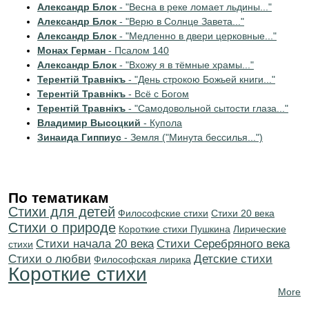
Александр Блок
- "Весна в реке ломает льдины..."
Александр Блок
- "Верю в Солнце Завета..."
Александр Блок
- "Медленно в двери церковные..."
Монах Герман
- Псалом 140
Александр Блок
- "Вхожу я в тёмные храмы..."
Терентiй Травнiкъ
- "День строкою Божьей книги..."
Терентiй Травнiкъ
- Всё с Богом
Терентiй Травнiкъ
- "Самодовольной сытости глаза..."
Владимир Высоцкий
- Купола
Зинаида Гиппиус
- Земля ("Минута бессилья...")
По тематикам
Стихи для детей
Философские стихи
Стихи 20 века
Стихи о природе
Короткие стихи Пушкина
Лирические
Cтихи начала 20 века
Cтихи Серебряного века
стихи
Стихи о любви
Детские стихи
Философская лирика
Короткие стихи
More