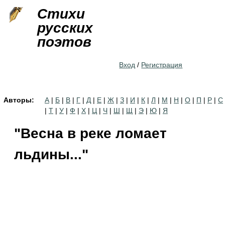
Jump to navigation
Стихи
русских
поэтов
Вход
/
Регистрация
Авторы:
А
|
Б
|
В
|
Г
|
Д
|
Е
|
Ж
|
З
|
И
|
К
|
Л
|
М
|
Н
|
О
|
П
|
Р
|
С
|
Т
|
У
|
Ф
|
Х
|
Ц
|
Ч
|
Ш
|
Щ
|
Э
|
Ю
|
Я
"Весна в реке ломает
льдины..."