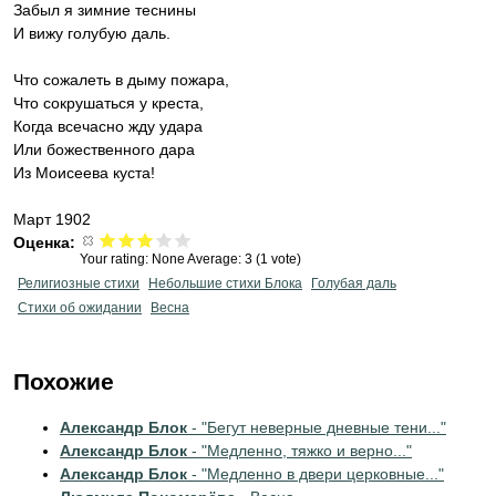
Забыл я зимние теснины
И вижу голубую даль.
Что сожалеть в дыму пожара,
Что сокрушаться у креста,
Когда всечасно жду удара
Или божественного дара
Из Моисеева куста!
Март 1902
Оценка:
Your rating:
None
Average:
3
(
1
vote)
Религиозные стихи
Небольшие стихи Блока
Голубая даль
Стихи об ожидании
Весна
Похожие
Александр Блок
- "Бегут неверные дневные тени..."
Александр Блок
- "Медленно, тяжко и верно..."
Александр Блок
- "Медленно в двери церковные..."