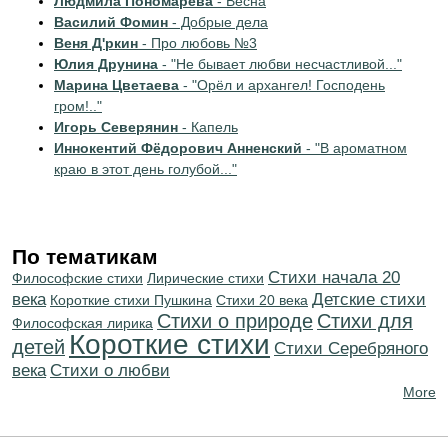
Людмила Пономарёва
- Весна
Василий Фомин
- Добрые дела
Веня Д'ркин
- Про любовь №3
Юлия Друнина
- "Не бывает любви несчастливой..."
Марина Цветаева
- "Орёл и архангел! Господень
гром!.."
Игорь Северянин
- Капель
Иннокентий Фёдорович Анненский
- "В ароматном
краю в этот день голубой..."
По тематикам
Cтихи начала 20
Философские стихи
Лирические стихи
века
Детские стихи
Короткие стихи Пушкина
Стихи 20 века
Стихи о природе
Стихи для
Философская лирика
Короткие стихи
детей
Cтихи Серебряного
века
Стихи о любви
More