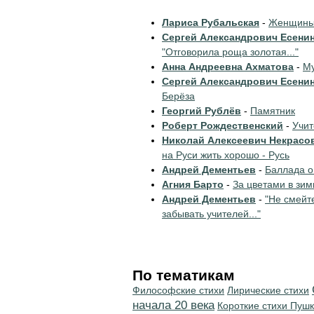
Лариса Рубальская
-
Женщины 
Сергей Александрович Есени
"Отговорила роща золотая..."
Анна Андреевна Ахматова
-
Му
Сергей Александрович Есени
Берёза
Георгий Рублёв
-
Памятник
Роберт Рождественский
-
Учи
Николай Алексеевич Некрасо
на Руси жить хорошо - Русь
Андрей Дементьев
-
Баллада о
Агния Барто
-
За цветами в зим
Андрей Дементьев
-
"Не смейт
забывать учителей..."
По тематикам
Философские стихи
Лирические стихи
начала 20 века
Короткие стихи Пуш