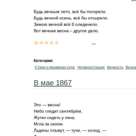
Будь вечным лето, всё бы погорело.
Будь вечной осень, всё бы отсырело.
Зимою вечной всё б оледенело.
Вот вечная весна – другое дело.
...
Категории:
Стихи о временах года
Четверостишия
Вечность
Вечна
В мае 1867
‎Это — весна!
Небо глядит сентябрём,
Жутко сидеть у окна;
‎Мгла за окном.
Льдины плывут, — тучи, — холод, —