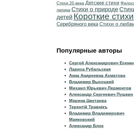
Детские стихи
Стихи 20 века
Филос
Стихи о природе
Стих
лирика
Короткие стихи
детей
Серебряного века
Стихи о любв
Популярные авторы
Сергей Александрович Есени
Лариса Рубальская
Анна Андреевна Ахматова
Владимир Высоцкий
Михаил Юрьевич Лермонтов
Александр Сергеевич Пушкин
Марина Цветаева
Терентiй Травнiкъ
Владимир Владимирович
Маяковский
Александр Блок