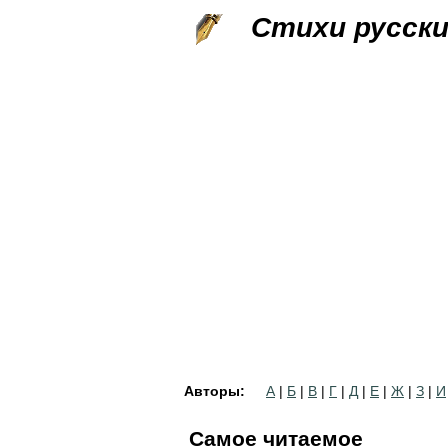
Стихи русск
Авторы:
А
|
Б
|
В
|
Г
|
Д
|
Е
|
Ж
|
З
|
И
Самое читаемое