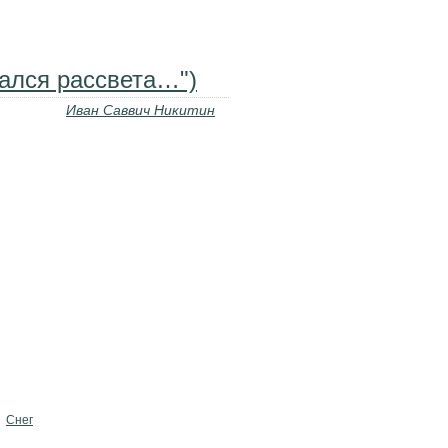
тский сад. Июнь, июль, август
дался рассвета…")
Иван Саввич Никитин
Снег