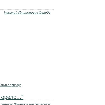
Николай Платонович Огарёв
Стихи о природе
орело..."
алентин Дмитриевич Берестов