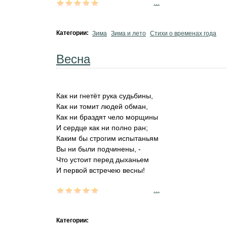
...
Категории:
Зима
Зима и лето
Стихи о временах года
Весна
Как ни гнетёт рука судьбины,
Как ни томит людей обман,
Как ни браздят чело морщины
И сердце как ни полно ран;
Каким бы строгим испытаньям
Вы ни были подчинены, -
Что устоит перед дыханьем
И первой встречею весны!
...
Категории: