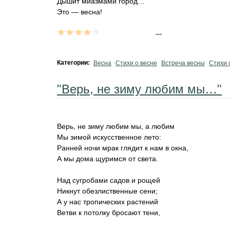
Дышит миазмами город…
‎Это — весна!
...
Категории:
Весна
Стихи о весне
Встреча весны
Стихи 
"Верь, не зиму любим мы…"
Верь, не зиму любим мы, а любим
Мы зимой искусственное лето:
Ранней ночи мрак глядит к нам в окна,
А мы дома щуримся от света.
Над сугробами садов и рощей
Никнут обезлиственные сени;
А у нас тропических растений
Ветви к потолку бросают тени,