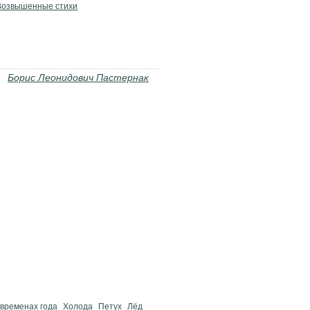
Возвышенные стихи
Борис Леонидович Пастернак
 временах года
Холода
Петух
Лёд