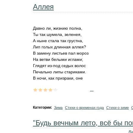
Аллея
Давно ли, жизнию полна,
Ты так шумела, зеленея,
А ныне стала так грустна,
Лип голых длинная аллея?
В замену листьев пал мороз
На ветви белыми иглами;
Глядят из-под седых волос
Печально липы стариками.
В ночи, как призраки, оне
...
Категории:
Зима
Стихи о временах года
Стихи о зиме
"Будь вечным лето, всё бы пог
В