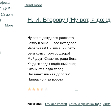
офская
Read more
about Летние стихи для детей в школу, де
и для
Cтихи
H. И. Второву ("Ну вот, я дож
и
More
Ну вот, я дождался рассвета,
Гляжу в окно — всё нет добра!
Чёрт знает! Ни зима, ни лето…
н
Беги хоть с горя со двора!
Мой друг! Скажите, ради Бога,
Когда ж падёт надёжный снег,
Окончится езда телег,
Настанет зимняя дорога?
Напрасно я за ворота
...
Категории:
Стихи о России
Стихи о временах года
Зима