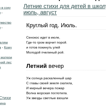
Летние стихи для детей в школ
в соку
июль, август
н
-
жество
Круглый год. Июль.
н
-
Сенокос идет в июле,
телям
Где-то гром ворчит порой.
в
-
Кому
и готов покинуть улей
Молодой пчелиный рой.
 матери
ний лес
Летний
вечер
е
Уж солнца раскаленный шар
С главы своей земля скатила,
И мирный вечера пожар
Волна морская поглотила.
Cтихи
Уж звезды светлые взошли
кина