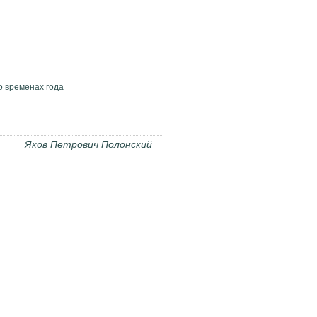
о временах года
Яков Петрович Полонский