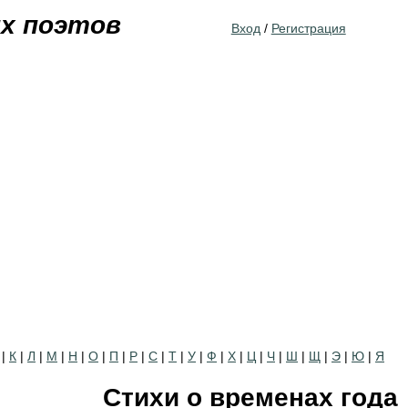
Jump to navigation
их поэтов
Вход
/
Регистрация
|
К
|
Л
|
М
|
Н
|
О
|
П
|
Р
|
С
|
Т
|
У
|
Ф
|
Х
|
Ц
|
Ч
|
Ш
|
Щ
|
Э
|
Ю
|
Я
Стихи о временах года