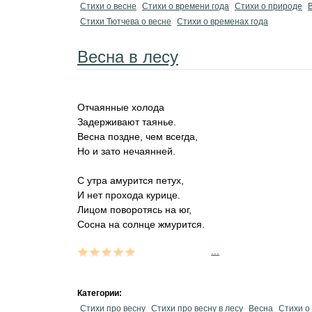
Стихи о весне
Стихи о времени года
Стихи о природе
Стихи Тютчева о весне
Стихи о временах года
Весна в лесу
Отчаянные холода
Задерживают таянье.
Весна поздне, чем всегда,
Но и зато нечаянней.
С утра амурится петух,
И нет прохода курице.
Лицом поворотясь на юг,
Сосна на солнце жмурится.
...
Категории:
Стихи про весну
Стихи про весну в лесу
Весна
Стихи о