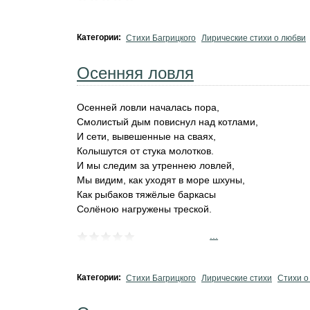
Категории:
Стихи Багрицкого
Лирические стихи о любви
Осенняя ловля
Осенней ловли началась пора,
Смолистый дым повиснул над котлами,
И сети, вывешенные на сваях,
Колышутся от стука молотков.
И мы следим за утреннею ловлей,
Мы видим, как уходят в море шхуны,
Как рыбаков тяжёлые баркасы
Солёною нагружены треской.
...
Категории:
Стихи Багрицкого
Лирические стихи
Стихи о