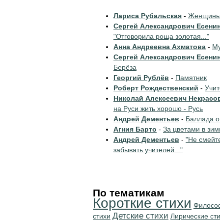
Лариса Рубальская
-
Женщины 
Сергей Александрович Есени
"Отговорила роща золотая..."
Анна Андреевна Ахматова
-
Му
Сергей Александрович Есени
Берёза
Георгий Рублёв
-
Памятник
Роберт Рождественский
-
Учи
Николай Алексеевич Некрасо
на Руси жить хорошо - Русь
Андрей Дементьев
-
Баллада о
Агния Барто
-
За цветами в зим
Андрей Дементьев
-
"Не смейт
забывать учителей..."
По тематикам
Короткие стихи
Филосо
Детские стихи
стихи
Лирические ст