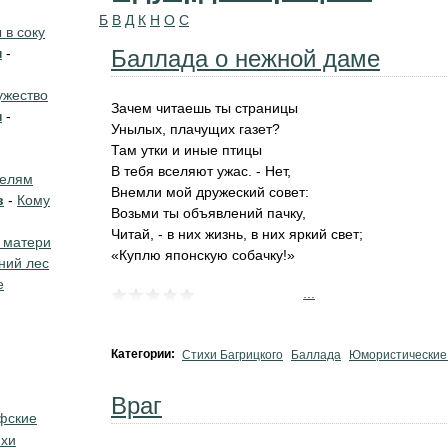
Б
В
Д
К
Н
О
С
в соку
н
-
Баллада о нежной даме
жество
Зачем читаешь ты страницы
н
-
Унылых, плачущих газет?
Там утки и иные птицы
В тебя вселяют ужас. - Нет,
телям
Внемли мой дружеский совет:
в
-
Кому
Возьми ты объявлений пачку,
Читай, - в них жизнь, в них яркий свет;
 матери
«Куплю японскую собачку!»
ний лес
е
...
Категории:
Стихи Багрицкого
Баллада
Юмористические
Враг
фские
ихи