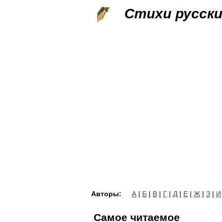
Стихи русск
Авторы:
А
|
Б
|
В
|
Г
|
Д
|
Е
|
Ж
|
З
|
И
Самое читаемое