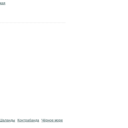
кая
Шаланды
Контрабанда
Чёрное море