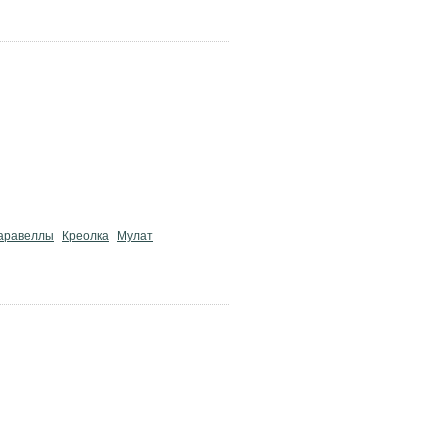
аравеллы
Креолка
Мулат