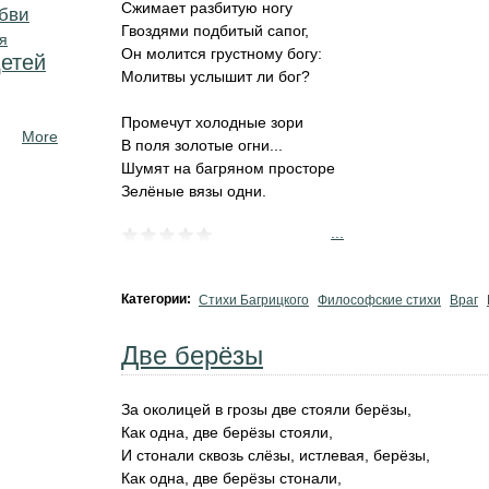
Сжимает разбитую ногу
бви
Гвоздями подбитый сапог,
я
Он молится грустному богу:
детей
Молитвы услышит ли бог?
Промечут холодные зори
More
В поля золотые огни...
Шумят на багряном просторе
Зелёные вязы одни.
...
Категории:
Стихи Багрицкого
Философские стихи
Враг
Две берёзы
За околицей в грозы две стояли берёзы,
Как одна, две берёзы стояли,
И стонали сквозь слёзы, истлевая, берёзы,
Как одна, две берёзы стонали,