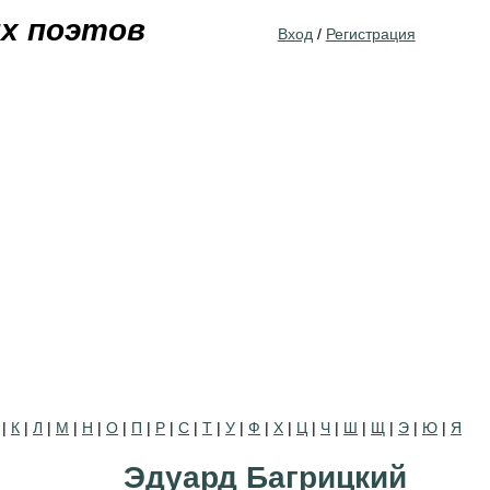
Jump to navigation
их поэтов
Вход
/
Регистрация
|
К
|
Л
|
М
|
Н
|
О
|
П
|
Р
|
С
|
Т
|
У
|
Ф
|
Х
|
Ц
|
Ч
|
Ш
|
Щ
|
Э
|
Ю
|
Я
Эдуард Багрицкий