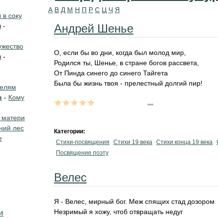
А
В
Д
М
Н
П
Р
С
Ц
Ч
Я
в соку
н
-
Андрей Шенье
жество
О, если бы во дни, когда был молод мир,
н
-
Родился ты, Шенье, в стране богов рассвета,
От Пинда синего до синего Тайгета
Была бы жизнь твоя - прелестный долгий пир!
телям
в
-
Кому
...
 матери
ний лес
Категории:
е
Стихи-посвящения
Стихи 19 века
Стихи конца 19 века
Посвящение поэту
Велес
Я - Велес, мирный бог. Меж спящих стад дозором
Незримый я хожу, чтоб отвращать недуг
и