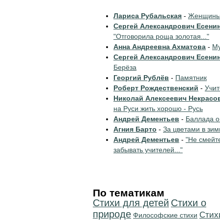
Лариса Рубальская
-
Женщины 
Сергей Александрович Есени
"Отговорила роща золотая..."
Анна Андреевна Ахматова
-
Му
Сергей Александрович Есени
Берёза
Георгий Рублёв
-
Памятник
Роберт Рождественский
-
Учи
Николай Алексеевич Некрасо
на Руси жить хорошо - Русь
Андрей Дементьев
-
Баллада о
Агния Барто
-
За цветами в зим
Андрей Дементьев
-
"Не смейт
забывать учителей..."
По тематикам
Стихи для детей
Стихи о
природе
Cтих
Философские стихи