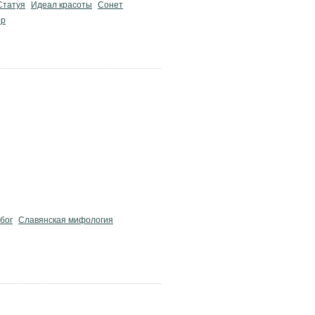
Статуя
Идеал красоты
Сонет
ор
бог
Славянская мифология