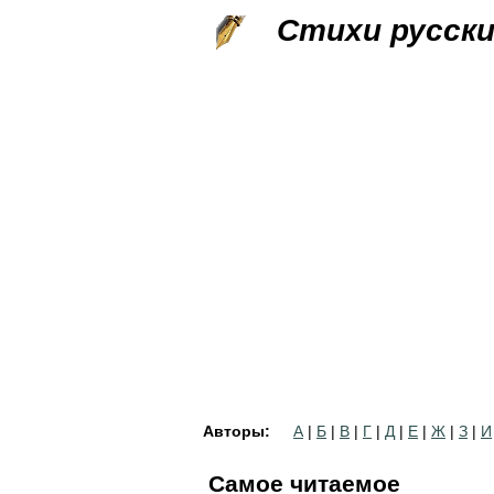
Стихи русск
Авторы:
А
|
Б
|
В
|
Г
|
Д
|
Е
|
Ж
|
З
|
И
Самое читаемое