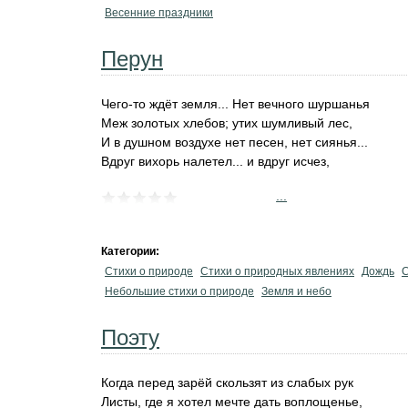
Весенние праздники
Перун
Чего-то ждёт земля... Нет вечного шуршанья
Меж золотых хлебов; утих шумливый лес,
И в душном воздухе нет песен, нет сиянья...
Вдруг вихорь налетел... и вдруг исчез,
...
Категории:
Стихи о природе
Стихи о природных явлениях
Дождь
С
Небольшие стихи о природе
Земля и небо
Поэту
Когда перед зарёй скользят из слабых рук
Листы, где я хотел мечте дать воплощенье,