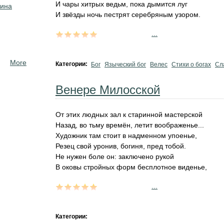
И чары хитрых ведьм, пока дымится луг
кина
И звёзды ночь пестрят серебряным узором.
...
More
Категории:
Бог
Языческий бог
Велес
Стихи о богах
Сл
Венере Милосской
От этих людных зал к старинной мастерской
Назад, во тьму времён, летит воображенье...
Художник там стоит в надменном упоенье,
Резец свой уронив, богиня, пред тобой.
Не нужен боле он: заключено рукой
В оковы стройных форм бесплотное виденье,
...
Категории: