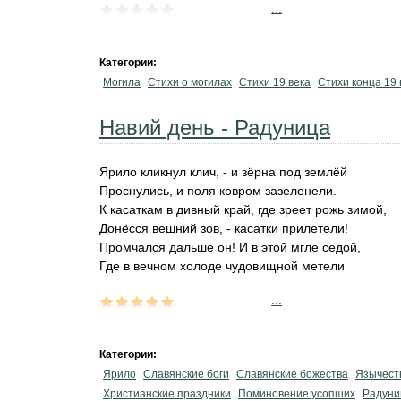
...
Категории:
Могила
Стихи о могилах
Стихи 19 века
Стихи конца 19 
Навий день - Радуница
Ярило кликнул клич, - и зёрна под землёй
Проснулись, и поля ковром зазеленели.
К касаткам в дивный край, где зреет рожь зимой,
Донёсся вешний зов, - касатки прилетели!
Промчался дальше он! И в этой мгле седой,
Где в вечном холоде чудовищной метели
...
Категории:
Ярило
Славянские боги
Славянские божества
Язычест
Христианские праздники
Поминовение усопших
Радуни