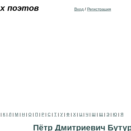
Jump to navigation
их поэтов
Вход
/
Регистрация
|
К
|
Л
|
М
|
Н
|
О
|
П
|
Р
|
С
|
Т
|
У
|
Ф
|
Х
|
Ц
|
Ч
|
Ш
|
Щ
|
Э
|
Ю
|
Я
Пётр Дмитриевич Буту