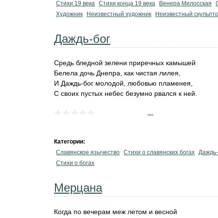
Стихи 19 века
Стихи конца 19 века
Венера Милосская
Художник
Неизвестный художник
Неизвестный скульпт
Даждь-бог
Средь бледной зелени приречных камышей
Белела дочь Днепра, как чистая лилея,
И Даждь-бог молодой, любовью пламенея,
С своих пустых небес безумно рвался к ней.
...
Категории:
Славянское язычество
Стихи о славянских богах
Даждь-
Стихи о богах
Мерцана
Когда по вечерам меж летом и весной