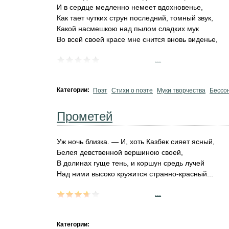
И в сердце медленно немеет вдохновенье,
Как тает чутких струн последний, томный звук,
Какой насмешкою над пылом сладких мук
Во всей своей красе мне снится вновь виденье,
...
Категории:
Поэт
Стихи о поэте
Муки творчества
Бессо
Прометей
Уж ночь близка. — И, хоть Казбек сияет ясный,
Белея девственной вершиною своей,
В долинах гуще тень, и коршун средь лучей
Над ними высоко кружится странно-красный...
...
Категории: