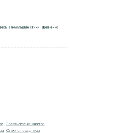
века
Небольшие стихи
Шевченко
во
Славянское язычество
ца
Стихи о праздниках