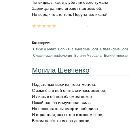
Ты видишь, как в глуби лилового тумана
Зарницы ранние играют над землёй,
Не верь, что это тень Перуна-великана!
...
Категории:
Стихи о богах
Богиня
Языческие боги
Славянские боги
Славянская мифология
Богиня Мерцана
Богиня урожая
Могила Шевченко
Над степью высится гора-могила.
С землёю в ней опять слилось земное,
И лишь в её незыблемом покое
Покой нашла измученная сила.
Но песнь законы смерти победила
И страстная, как ветер в южном зное,
Векам несёт то слово дорогое,