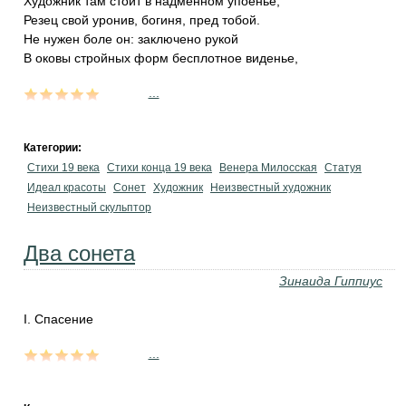
Художник там стоит в надменном упоенье,
Резец свой уронив, богиня, пред тобой.
Не нужен боле он: заключено рукой
В оковы стройных форм бесплотное виденье,
...
Категории:
Стихи 19 века
Стихи конца 19 века
Венера Милосская
Статуя
Идеал красоты
Сонет
Художник
Неизвестный художник
Неизвестный скульптор
Два сонета
Зинаида Гиппиус
I. Спасение
...