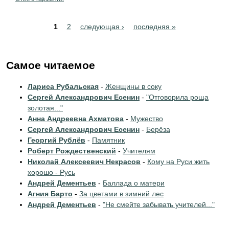
Pages
1
2
следующая ›
последняя »
Самое читаемое
Лариса Рубальская
-
Женщины в соку
Сергей Александрович Есенин
-
"Отговорила роща
золотая..."
Анна Андреевна Ахматова
-
Мужество
Сергей Александрович Есенин
-
Берёза
Георгий Рублёв
-
Памятник
Роберт Рождественский
-
Учителям
Николай Алексеевич Некрасов
-
Кому на Руси жить
хорошо - Русь
Андрей Дементьев
-
Баллада о матери
Агния Барто
-
За цветами в зимний лес
Андрей Дементьев
-
"Не смейте забывать учителей..."