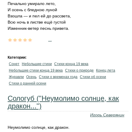
Печально умирало лето,
И осень с бледною луной
Взошла — и пел ей до рассвета,
Всю ночь в листве ещё густой
Изменник-ветер песнь привета.
...
Категории:
Сонет
Небольшие стихи
Стихи конца 19 века
Небольшие стихи конца 19 века
Стихи о природе
Конец лета
Журавли
Осень
Стихи о временах года
Стихи об осени
Стихи о ранней осени
Сологуб ("Неумолимо солнце, как
дракон...")
Игорь Северянин
Неумолимо солнце, как дракон.