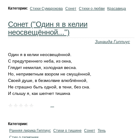
Категории:
Стихи Сумарокова
Сонет
Стихи о любви
Красавица
Сонет ("Один я в келии
неосвещённой...")
Зинаида Гиппиус
Один я в келии неосвещённой.
С предутреннего неба, из окна,
Глядит немилая, холодная весна.
Но, неприветным взором не смущённой,
Своей душе, в безмолвие влюблённой,
Не страшно быть одной, в тени, без сна.
И слышу я, как шепчет тишина
...
Категории:
Ранняя лирика Гиппиус
Стихи о тишине
Сонет
Тень
Стих о гармонии