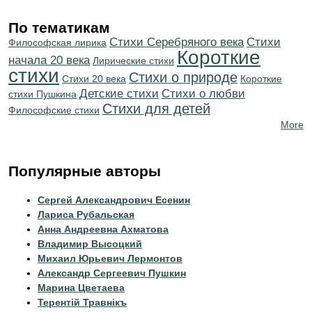
По тематикам
Cтихи Серебряного века
Cтихи
Философская лирика
Короткие
начала 20 века
Лирические стихи
стихи
Стихи о природе
Стихи 20 века
Короткие
Детские стихи
Стихи о любви
стихи Пушкина
Стихи для детей
Философские стихи
More
Популярные авторы
Сергей Александрович Есенин
Лариса Рубальская
Анна Андреевна Ахматова
Владимир Высоцкий
Михаил Юрьевич Лермонтов
Александр Сергеевич Пушкин
Марина Цветаева
Терентiй Травнiкъ