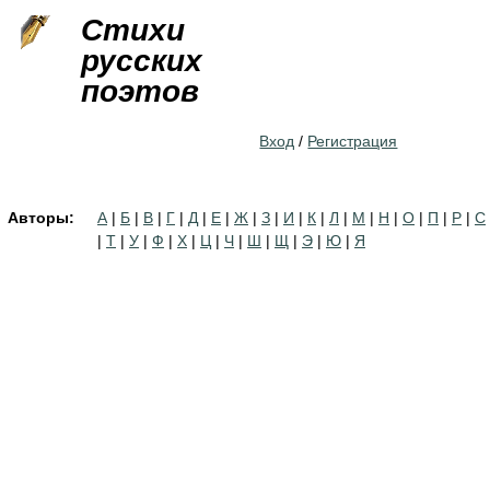
Jump to navigation
Стихи
русских
поэтов
Вход
/
Регистрация
Авторы:
А
|
Б
|
В
|
Г
|
Д
|
Е
|
Ж
|
З
|
И
|
К
|
Л
|
М
|
Н
|
О
|
П
|
Р
|
С
|
Т
|
У
|
Ф
|
Х
|
Ц
|
Ч
|
Ш
|
Щ
|
Э
|
Ю
|
Я