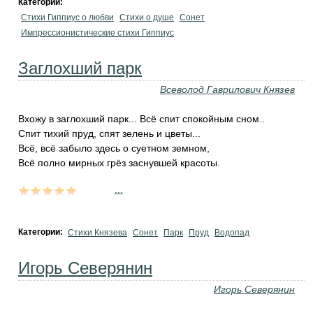
Категории:
Стихи Гиппиус о любви
Стихи о душе
Сонет
Импрессионистические стихи Гиппиус
Заглохший парк
Всеволод Гаврилович Князев
Вхожу в заглохший парк... Всё спит спокойным сном..
Спит тихий пруд, спят зелень и цветы...
Всё, всё забыло здесь о суетном земном,
Всё полно мирных грёз заснувшей красоты.
...
Категории:
Стихи Князева
Сонет
Парк
Пруд
Водопад
Игорь Северянин
Игорь Северянин