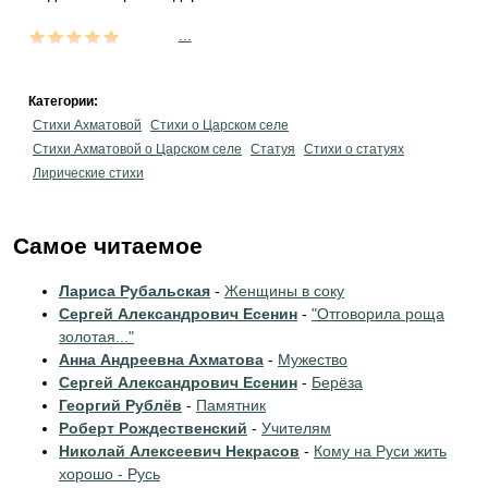
...
Категории:
Стихи Ахматовой
Стихи о Царском селе
Стихи Ахматовой о Царском селе
Статуя
Стихи о статуях
Лирические стихи
Самое читаемое
Лариса Рубальская
-
Женщины в соку
Сергей Александрович Есенин
-
"Отговорила роща
золотая..."
Анна Андреевна Ахматова
-
Мужество
Сергей Александрович Есенин
-
Берёза
Георгий Рублёв
-
Памятник
Роберт Рождественский
-
Учителям
Николай Алексеевич Некрасов
-
Кому на Руси жить
хорошо - Русь