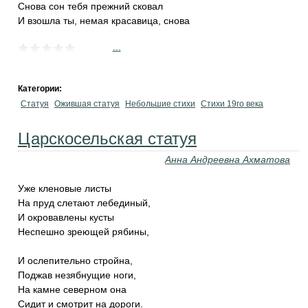
Снова сон тебя прежний сковал
И взошла ты, немая красавица, снова
...
Категории:
Статуя
Ожившая статуя
Небольшие стихи
Стихи 19го века
Царскосельская статуя
Анна Андреевна Ахматова
Уже кленовые листы
На пруд слетают лебединый,
И окровавлены кусты
Неспешно зреющей рябины,
И ослепительно стройна,
Поджав незябнущие ноги,
На камне северном она
Сидит и смотрит на дороги.