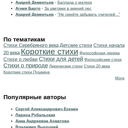
Андрей Дементьев
-
Баллада о матери
Агния Барто
-
За цветами в зимний лес
Андрей Дементьев
-
"Не смейте забывать учителей..."
По тематикам
Cтихи Серебряного века
Детские стихи
Cтихи начала
Короткие стихи
20 века
Философская лирика
Стихи для детей
Стихи о любви
Философские стихи
Стихи о природе
Лирические стихи
Стихи 20 века
Короткие стихи Пушкина
More
Популярные авторы
Сергей Александрович Есенин
Лариса Рубальская
Анна Андреевна Ахматова
Владимир Высоцкий