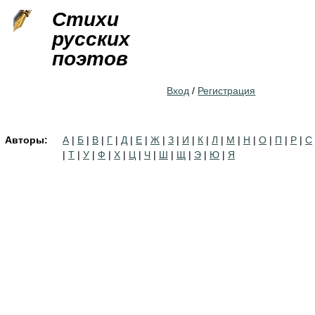
Jump to navigation
Стихи
русских
поэтов
Вход
/
Регистрация
Авторы:
А
|
Б
|
В
|
Г
|
Д
|
Е
|
Ж
|
З
|
И
|
К
|
Л
|
М
|
Н
|
О
|
П
|
Р
|
С
|
Т
|
У
|
Ф
|
Х
|
Ц
|
Ч
|
Ш
|
Щ
|
Э
|
Ю
|
Я