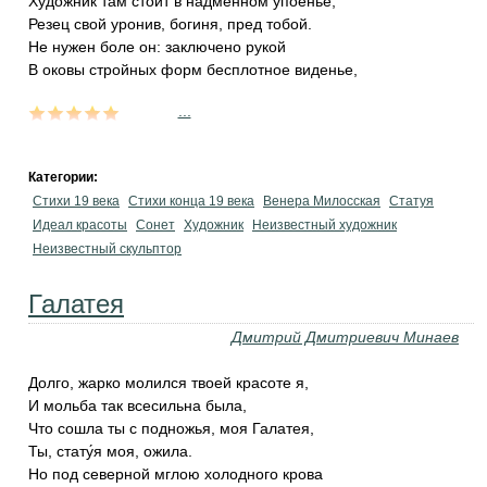
Художник там стоит в надменном упоенье,
Резец свой уронив, богиня, пред тобой.
Не нужен боле он: заключено рукой
В оковы стройных форм бесплотное виденье,
...
Категории:
Стихи 19 века
Стихи конца 19 века
Венера Милосская
Статуя
Идеал красоты
Сонет
Художник
Неизвестный художник
Неизвестный скульптор
Галатея
Дмитрий Дмитриевич Минаев
Долго, жарко молился твоей красоте я,
И мольба так всесильна была,
Что сошла ты с подножья, моя Галатея,
Ты, стату́я моя, ожила.
Но под северной мглою холодного крова