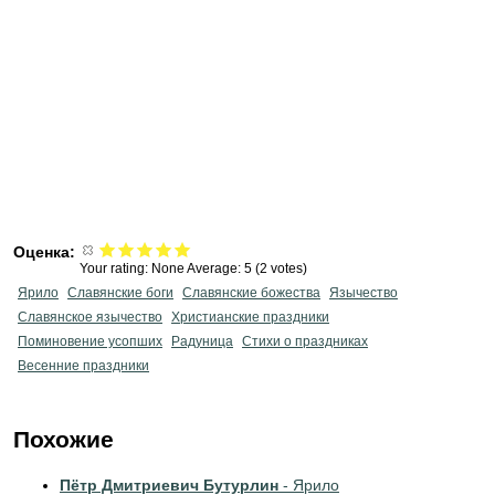
Оценка:
Your rating:
None
Average:
5
(
2
votes)
Ярило
Славянские боги
Славянские божества
Язычество
Славянское язычество
Христианские праздники
Поминовение усопших
Радуница
Стихи о праздниках
Весенние праздники
Похожие
Пётр Дмитриевич Бутурлин
- Ярило