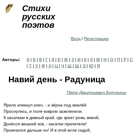
Jump to navigation
Стихи
русских
поэтов
Вход
/
Регистрация
Авторы:
А
|
Б
|
В
|
Г
|
Д
|
Е
|
Ж
|
З
|
И
|
К
|
Л
|
М
|
Н
|
О
|
П
|
Р
|
С
|
Т
|
У
|
Ф
|
Х
|
Ц
|
Ч
|
Ш
|
Щ
|
Э
|
Ю
|
Я
Навий день - Радуница
Пётр Дмитриевич Бутурлин
Ярило кликнул клич, - и зёрна под землёй
Проснулись, и поля ковром зазеленели.
К касаткам в дивный край, где зреет рожь зимой,
Донёсся вешний зов, - касатки прилетели!
Промчался дальше он! И в этой мгле седой,