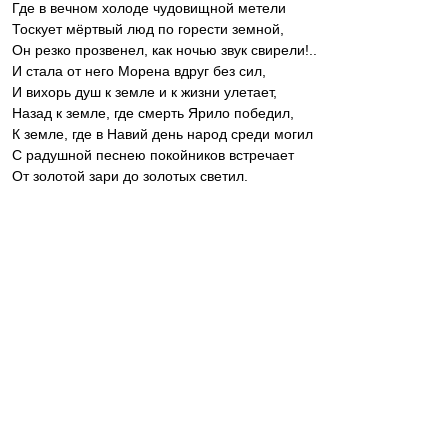
Где в вечном холоде чудовищной метели
Тоскует мёртвый люд по горести земной,
Он резко прозвенел, как ночью звук свирели!..
И стала от него Морена вдруг без сил,
И вихорь душ к земле и к жизни улетает,
Назад к земле, где смерть Ярило победил,
К земле, где в Навий день народ среди могил
С радушной песнею покойников встречает
От золотой зари до золотых светил.