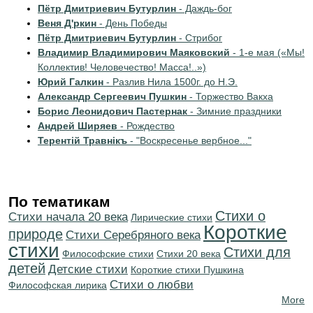
Пётр Дмитриевич Бутурлин
- Даждь-бог
Веня Д'ркин
- День Победы
Пётр Дмитриевич Бутурлин
- Стрибог
Владимир Владимирович Маяковский
- 1-е мая («Мы!
Коллектив! Человечество! Масса!..»)
Юрий Галкин
- Разлив Нила 1500г. до Н.Э.
Александр Сергеевич Пушкин
- Торжество Вакха
Борис Леонидович Пастернак
- Зимние праздники
Андрей Ширяев
- Рождество
Терентiй Травнiкъ
- "Воскресенье вербное..."
По тематикам
Стихи о
Cтихи начала 20 века
Лирические стихи
Короткие
природе
Cтихи Серебряного века
стихи
Стихи для
Философские стихи
Стихи 20 века
детей
Детские стихи
Короткие стихи Пушкина
Стихи о любви
Философская лирика
More