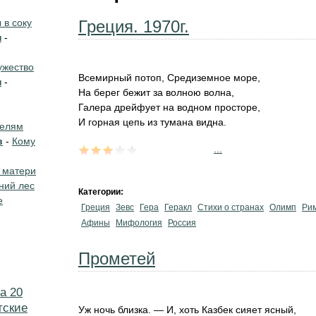
в соку
Греция. 1970г.
н
-
жество
Всемирный потоп, Средиземное море,
н
-
На берег бежит за волною волна,
Галера дрейфует на водном просторе,
И горная цепь из тумана видна.
телям
в
-
Кому
...
 матери
ний лес
Категории:
е
Греция
Зевс
Гера
Геракл
Стихи о странах
Олимп
Ри
Афины
Мифология
Россия
Прометей
а 20
тские
Уж ночь близка. — И, хоть Казбек сияет ясный,