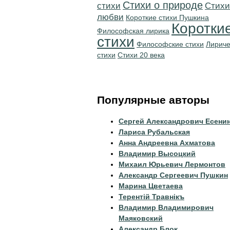
Стихи о природе
стихи
Стихи
любви
Короткие стихи Пушкина
Коротки
Философская лирика
стихи
Философские стихи
Лириче
стихи
Стихи 20 века
Популярные авторы
Сергей Александрович Есени
Лариса Рубальская
Анна Андреевна Ахматова
Владимир Высоцкий
Михаил Юрьевич Лермонтов
Александр Сергеевич Пушкин
Марина Цветаева
Терентiй Травнiкъ
Владимир Владимирович
Маяковский
Александр Блок