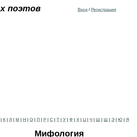
Jump to navigation
их поэтов
Вход
/
Регистрация
|
К
|
Л
|
М
|
Н
|
О
|
П
|
Р
|
С
|
Т
|
У
|
Ф
|
Х
|
Ц
|
Ч
|
Ш
|
Щ
|
Э
|
Ю
|
Я
Мифология