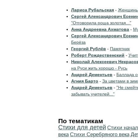
Лариса Рубальская
-
Женщины 
Сергей Александрович Есени
"Отговорила роща золотая..."
Анна Андреевна Ахматова
-
Му
Сергей Александрович Есени
Берёза
Георгий Рублёв
-
Памятник
Роберт Рождественский
-
Учи
Николай Алексеевич Некрасо
на Руси жить хорошо - Русь
Андрей Дементьев
-
Баллада о
Агния Барто
-
За цветами в зим
Андрей Дементьев
-
"Не смейт
забывать учителей..."
По тематикам
Стихи для детей
Cтихи начал
века
Cтихи Серебряного века
Де