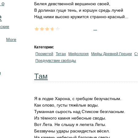
 о
Белея девственной вершиною своей,
В долинах гуще тень, и коршун средь лучей
е
Над ними высоко кружится странно-красный...
ские
...
More
Категории:
Прометей
Титан
Мифология
Мифы Древней Греции
С
Предчувствие свободы
н
Там
Я в лодке Харона, с гребцом безучастным.
Как олово, густы тяжёлые воды.
Туманная сырость над Стиксом безгласным.
Из тёмного камня небесные своды.
Вот Лета. Не слышу я лепета Леты.
Беззвучны удары раскидистых вёсел.
На камень небесный багровые светы