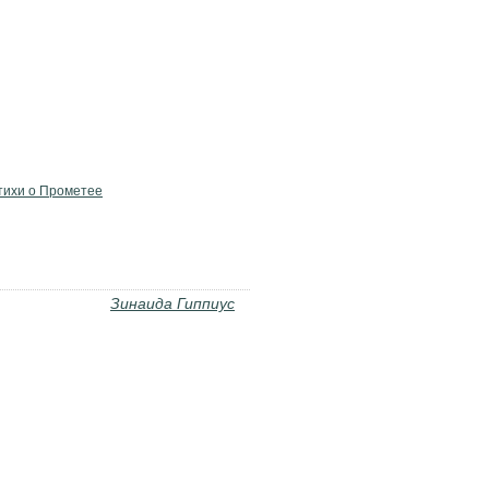
тихи о Прометее
Зинаида Гиппиус