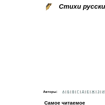
Стихи русск
Авторы:
А
|
Б
|
В
|
Г
|
Д
|
Е
|
Ж
|
З
|
И
Самое читаемое