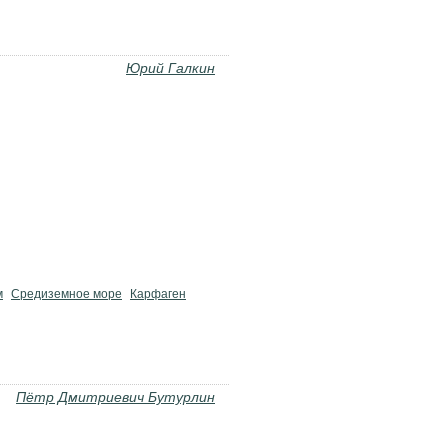
Юрий Галкин
м
Средиземное море
Карфаген
Пётр Дмитриевич Бутурлин