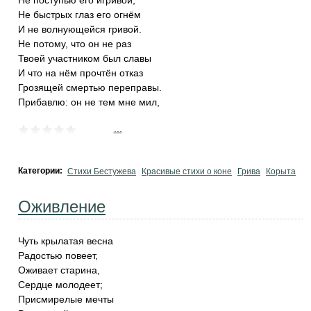
Не поступью его игривой,
Не быстрых глаз его огнём
И не волнующейся гривой.
Не потому, что он не раз
Твоей участником был славы
И что на нём прочтён отказ
Грозящей смертью переправы.
Прибавлю: он не тем мне мил,
...
Категории:
Стихи Бестужева
Красивые стихи о коне
Грива
Корыта
Оживление
Чуть крылатая весна
Радостью повеет,
Оживает старина,
Сердце молодеет;
Присмирелые мечты