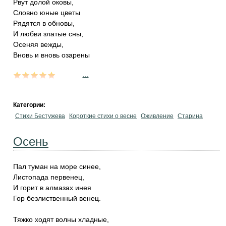
Рвут долой оковы,
Словно юные цветы
Рядятся в обновы,
И любви златые сны,
Осеняя вежды,
Вновь и вновь озарены
...
Категории:
Стихи Бестужева
Короткие стихи о весне
Оживление
Старина
Осень
Пал туман на море синее,
Листопада первенец,
И горит в алмазах инея
Гор безлиственный венец.
Тяжко ходят волны хладные,