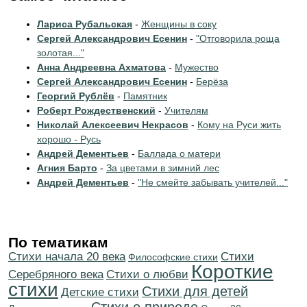
Лариса Рубальская
-
Женщины в соку
Сергей Александрович Есенин
-
"Отговорила роща
золотая..."
Анна Андреевна Ахматова
-
Мужество
Сергей Александрович Есенин
-
Берёза
Георгий Рублёв
-
Памятник
Роберт Рождественский
-
Учителям
Николай Алексеевич Некрасов
-
Кому на Руси жить
хорошо - Русь
Андрей Дементьев
-
Баллада о матери
Агния Барто
-
За цветами в зимний лес
Андрей Дементьев
-
"Не смейте забывать учителей..."
По тематикам
Cтихи начала 20 века
Cтихи
Философские стихи
Короткие
Серебряного века
Стихи о любви
стихи
Стихи для детей
Детские стихи