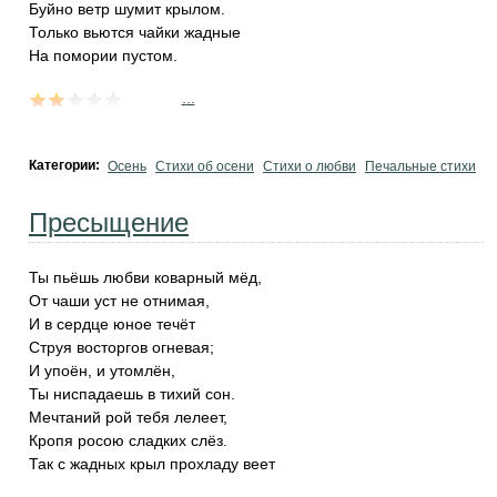
Буйно ветр шумит крылом.
Только вьются чайки жадные
На помории пустом.
...
Категории:
Осень
Стихи об осени
Стихи о любви
Печальные стихи
Пресыщение
Ты пьёшь любви коварный мёд,
От чаши уст не отнимая,
И в сердце юное течёт
Струя восторгов огневая;
И упоён, и утомлён,
Ты ниспадаешь в тихий сон.
Мечтаний рой тебя лелеет,
Кропя росою сладких слёз.
Так с жадных крыл прохладу веет