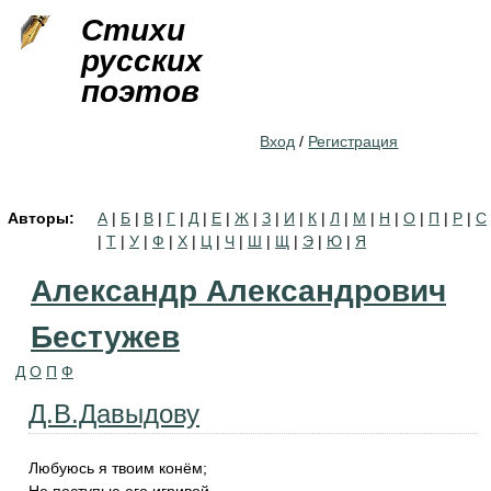
Jump to navigation
Стихи
русских
поэтов
Вход
/
Регистрация
Авторы:
А
|
Б
|
В
|
Г
|
Д
|
Е
|
Ж
|
З
|
И
|
К
|
Л
|
М
|
Н
|
О
|
П
|
Р
|
С
|
Т
|
У
|
Ф
|
Х
|
Ц
|
Ч
|
Ш
|
Щ
|
Э
|
Ю
|
Я
Александр Александрович
Бестужев
Д
О
П
Ф
Д.В.Давыдову
Любуюсь я твоим конём;