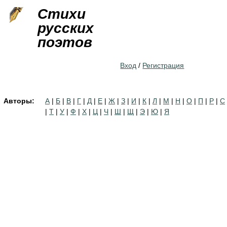
Jump to navigation
Стихи
русских
поэтов
Вход
/
Регистрация
Авторы:
А
|
Б
|
В
|
Г
|
Д
|
Е
|
Ж
|
З
|
И
|
К
|
Л
|
М
|
Н
|
О
|
П
|
Р
|
С
|
Т
|
У
|
Ф
|
Х
|
Ц
|
Ч
|
Ш
|
Щ
|
Э
|
Ю
|
Я