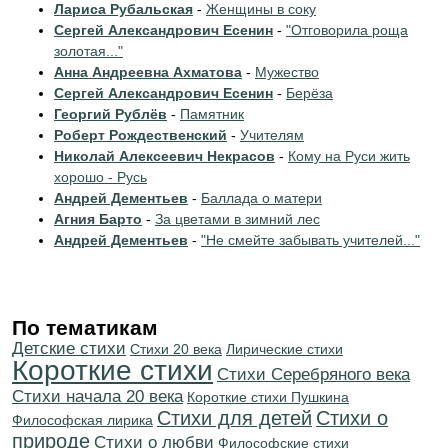
Лариса Рубальская
-
Женщины в соку
Сергей Александрович Есенин
-
"Отговорила роща
золотая..."
Анна Андреевна Ахматова
-
Мужество
Сергей Александрович Есенин
-
Берёза
Георгий Рублёв
-
Памятник
Роберт Рождественский
-
Учителям
Николай Алексеевич Некрасов
-
Кому на Руси жить
хорошо - Русь
Андрей Дементьев
-
Баллада о матери
Агния Барто
-
За цветами в зимний лес
Андрей Дементьев
-
"Не смейте забывать учителей..."
По тематикам
Детские стихи
Стихи 20 века
Лирические стихи
Короткие стихи
Cтихи Серебряного века
Cтихи начала 20 века
Короткие стихи Пушкина
Стихи для детей
Стихи о
Философская лирика
природе
Стихи о любви
Философские стихи