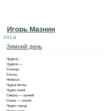
Игорь Мазнин
З
П
С
Ц
Зимний день
Чудеса,
Чудеса —
Солнце,
Сосны,
Небеса!..
Чудна ветка,
Чуден иней,
Сверху — рыжий
Снизу — синий,
Чуден город,
Чуден снег,