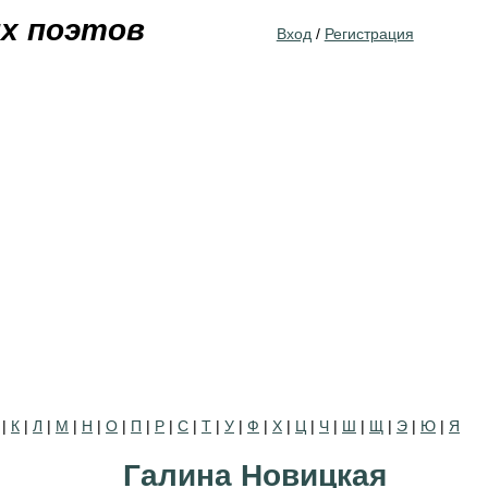
Jump to navigation
их поэтов
Вход
/
Регистрация
|
К
|
Л
|
М
|
Н
|
О
|
П
|
Р
|
С
|
Т
|
У
|
Ф
|
Х
|
Ц
|
Ч
|
Ш
|
Щ
|
Э
|
Ю
|
Я
Галина Новицкая