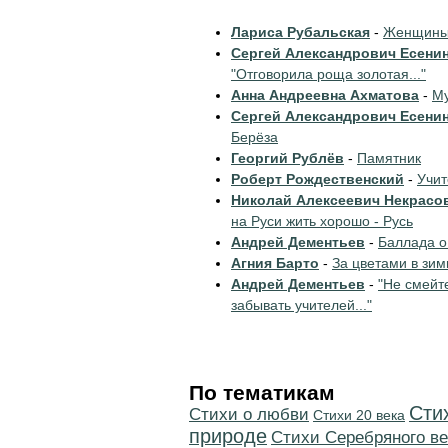
Лариса Рубальская
-
Женщины 
Сергей Александрович Есени
"Отговорила роща золотая..."
Анна Андреевна Ахматова
-
Му
Сергей Александрович Есени
Берёза
Георгий Рублёв
-
Памятник
Роберт Рождественский
-
Учи
Николай Алексеевич Некрасо
на Руси жить хорошо - Русь
Андрей Дементьев
-
Баллада о
Агния Барто
-
За цветами в зим
Андрей Дементьев
-
"Не смейт
забывать учителей..."
По тематикам
Сти
Стихи о любви
Стихи 20 века
природе
Cтихи Серебряного ве