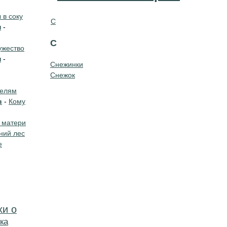
в соку
С
н
-
С
жество
н
-
Снежинки
Снежок
телям
в
-
Кому
 матери
ний лес
е
хи о
ка