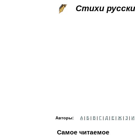
Стихи русск
Авторы:
А
|
Б
|
В
|
Г
|
Д
|
Е
|
Ж
|
З
|
И
Самое читаемое