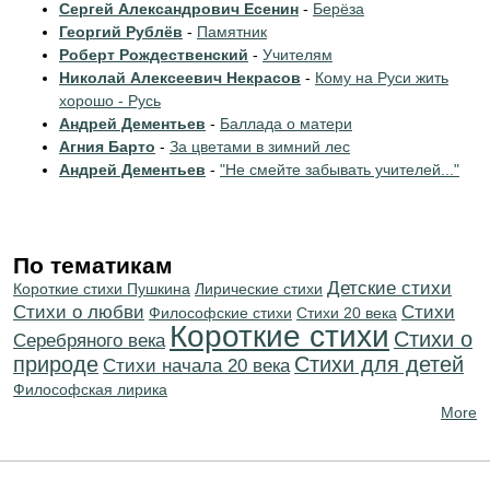
Сергей Александрович Есенин
-
Берёза
Георгий Рублёв
-
Памятник
Роберт Рождественский
-
Учителям
Николай Алексеевич Некрасов
-
Кому на Руси жить
хорошо - Русь
Андрей Дементьев
-
Баллада о матери
Агния Барто
-
За цветами в зимний лес
Андрей Дементьев
-
"Не смейте забывать учителей..."
По тематикам
Детские стихи
Короткие стихи Пушкина
Лирические стихи
Стихи о любви
Cтихи
Философские стихи
Стихи 20 века
Короткие стихи
Стихи о
Серебряного века
природе
Стихи для детей
Cтихи начала 20 века
Философская лирика
More