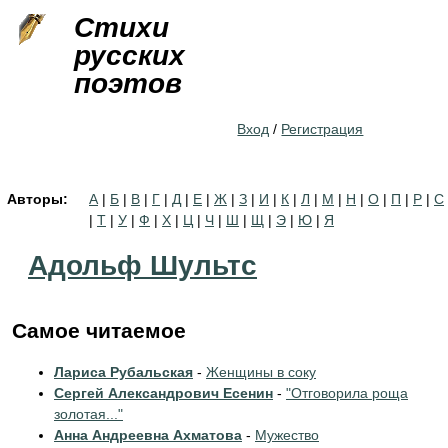
Jump to navigation
Стихи
русских
поэтов
Вход
/
Регистрация
Авторы:
А
|
Б
|
В
|
Г
|
Д
|
Е
|
Ж
|
З
|
И
|
К
|
Л
|
М
|
Н
|
О
|
П
|
Р
|
С
|
Т
|
У
|
Ф
|
Х
|
Ц
|
Ч
|
Ш
|
Щ
|
Э
|
Ю
|
Я
Адольф Шультс
Самое читаемое
Лариса Рубальская
-
Женщины в соку
Сергей Александрович Есенин
-
"Отговорила роща
золотая..."
Анна Андреевна Ахматова
-
Мужество