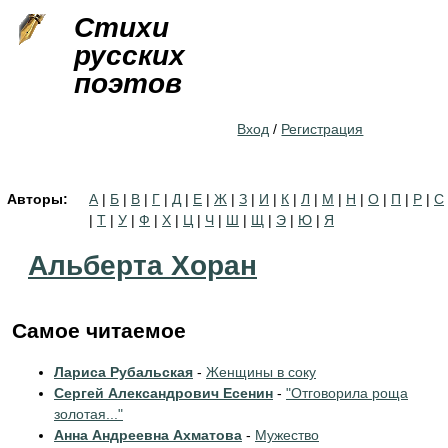
Jump to navigation
Стихи
русских
поэтов
Вход
/
Регистрация
Авторы:
А
|
Б
|
В
|
Г
|
Д
|
Е
|
Ж
|
З
|
И
|
К
|
Л
|
М
|
Н
|
О
|
П
|
Р
|
С
|
Т
|
У
|
Ф
|
Х
|
Ц
|
Ч
|
Ш
|
Щ
|
Э
|
Ю
|
Я
Альберта Хоран
Самое читаемое
Лариса Рубальская
-
Женщины в соку
Сергей Александрович Есенин
-
"Отговорила роща
золотая..."
Анна Андреевна Ахматова
-
Мужество