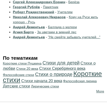
Сергей Александрович Есенин
-
Берёза
Георгий Рублёв
-
Памятник
Роберт Рождественский
-
Учителям
Николай Алексеевич Некрасов
-
Кому на Руси жить
хорошо - Русь
Андрей Дементьев
-
Баллада о матери
Агния Барто
-
За цветами в зимний лес
Андрей Дементьев
-
"Не смейте забывать учителей..."
По тематикам
Стихи для детей
Стихи о
Короткие стихи Пушкина
любви
Cтихи Серебряного века
Стихи 20 века
Короткие
Стихи о природе
Философские стихи
стихи
Cтихи начала 20 века
Философская лирика
Детские стихи
Лирические стихи
More