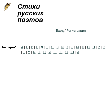
Jump to navigation
Стихи
русских
поэтов
Вход
/
Регистрация
Авторы:
А
|
Б
|
В
|
Г
|
Д
|
Е
|
Ж
|
З
|
И
|
К
|
Л
|
М
|
Н
|
О
|
П
|
Р
|
С
|
Т
|
У
|
Ф
|
Х
|
Ц
|
Ч
|
Ш
|
Щ
|
Э
|
Ю
|
Я