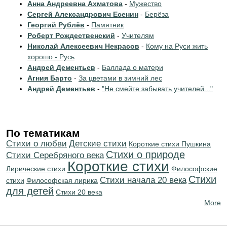
Анна Андреевна Ахматова
-
Мужество
Сергей Александрович Есенин
-
Берёза
Георгий Рублёв
-
Памятник
Роберт Рождественский
-
Учителям
Николай Алексеевич Некрасов
-
Кому на Руси жить
хорошо - Русь
Андрей Дементьев
-
Баллада о матери
Агния Барто
-
За цветами в зимний лес
Андрей Дементьев
-
"Не смейте забывать учителей..."
По тематикам
Стихи о любви
Детские стихи
Короткие стихи Пушкина
Стихи о природе
Cтихи Серебряного века
Короткие стихи
Лирические стихи
Философские
Стихи
Cтихи начала 20 века
стихи
Философская лирика
для детей
Стихи 20 века
More