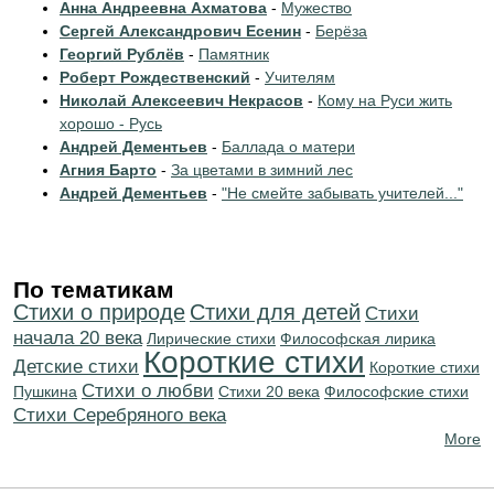
Анна Андреевна Ахматова
-
Мужество
Сергей Александрович Есенин
-
Берёза
Георгий Рублёв
-
Памятник
Роберт Рождественский
-
Учителям
Николай Алексеевич Некрасов
-
Кому на Руси жить
хорошо - Русь
Андрей Дементьев
-
Баллада о матери
Агния Барто
-
За цветами в зимний лес
Андрей Дементьев
-
"Не смейте забывать учителей..."
По тематикам
Стихи о природе
Стихи для детей
Cтихи
начала 20 века
Лирические стихи
Философская лирика
Короткие стихи
Детские стихи
Короткие стихи
Стихи о любви
Пушкина
Стихи 20 века
Философские стихи
Cтихи Серебряного века
More