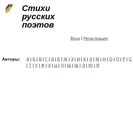
Jump to navigation
Стихи
русских
поэтов
Вход
/
Регистрация
Авторы:
А
|
Б
|
В
|
Г
|
Д
|
Е
|
Ж
|
З
|
И
|
К
|
Л
|
М
|
Н
|
О
|
П
|
Р
|
С
|
Т
|
У
|
Ф
|
Х
|
Ц
|
Ч
|
Ш
|
Щ
|
Э
|
Ю
|
Я