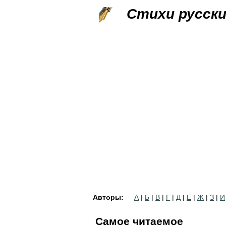
Стихи русск
Авторы:
А
|
Б
|
В
|
Г
|
Д
|
Е
|
Ж
|
З
|
И
Самое читаемое