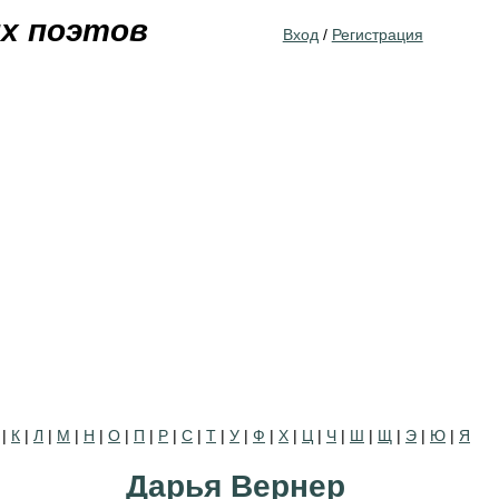
Jump to navigation
их поэтов
Вход
/
Регистрация
|
К
|
Л
|
М
|
Н
|
О
|
П
|
Р
|
С
|
Т
|
У
|
Ф
|
Х
|
Ц
|
Ч
|
Ш
|
Щ
|
Э
|
Ю
|
Я
Дарья Вернер