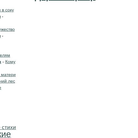
в соку
н
-
жество
н
-
телям
в
-
Кому
 матери
ний лес
е
 стихи
кие