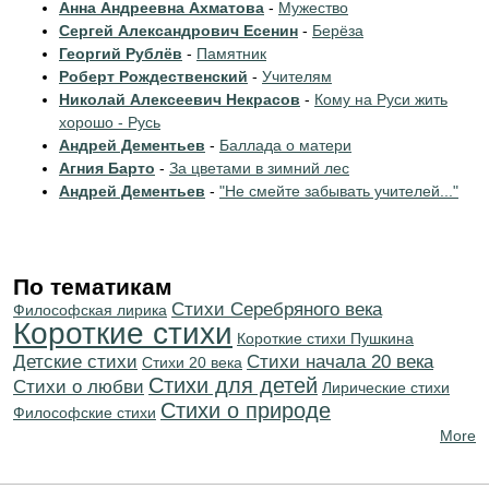
Анна Андреевна Ахматова
-
Мужество
Сергей Александрович Есенин
-
Берёза
Георгий Рублёв
-
Памятник
Роберт Рождественский
-
Учителям
Николай Алексеевич Некрасов
-
Кому на Руси жить
хорошо - Русь
Андрей Дементьев
-
Баллада о матери
Агния Барто
-
За цветами в зимний лес
Андрей Дементьев
-
"Не смейте забывать учителей..."
По тематикам
Cтихи Серебряного века
Философская лирика
Короткие стихи
Короткие стихи Пушкина
Детские стихи
Cтихи начала 20 века
Стихи 20 века
Стихи для детей
Стихи о любви
Лирические стихи
Стихи о природе
Философские стихи
More