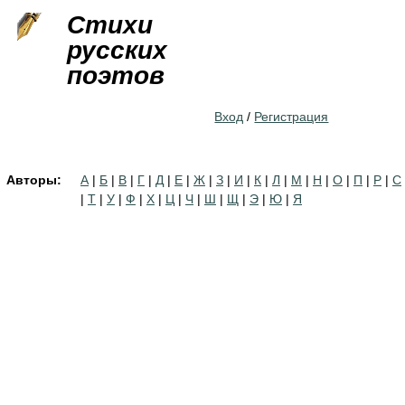
Jump to navigation
Стихи
русских
поэтов
Вход
/
Регистрация
Авторы:
А
|
Б
|
В
|
Г
|
Д
|
Е
|
Ж
|
З
|
И
|
К
|
Л
|
М
|
Н
|
О
|
П
|
Р
|
С
|
Т
|
У
|
Ф
|
Х
|
Ц
|
Ч
|
Ш
|
Щ
|
Э
|
Ю
|
Я