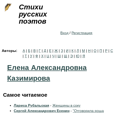
Jump to navigation
Стихи
русских
поэтов
Вход
/
Регистрация
Авторы:
А
|
Б
|
В
|
Г
|
Д
|
Е
|
Ж
|
З
|
И
|
К
|
Л
|
М
|
Н
|
О
|
П
|
Р
|
С
|
Т
|
У
|
Ф
|
Х
|
Ц
|
Ч
|
Ш
|
Щ
|
Э
|
Ю
|
Я
Елена Александровна
Казимирова
Самое читаемое
Лариса Рубальская
-
Женщины в соку
Сергей Александрович Есенин
-
"Отговорила роща