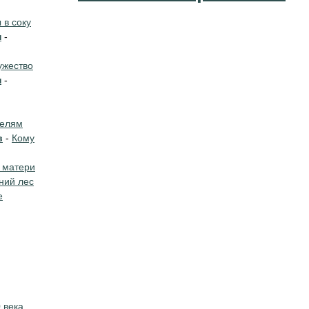
в соку
н
-
жество
н
-
телям
в
-
Кому
 матери
ний лес
е
 века