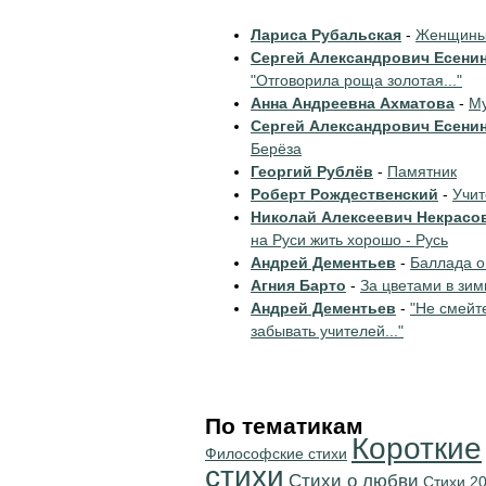
Лариса Рубальская
-
Женщины 
Сергей Александрович Есени
"Отговорила роща золотая..."
Анна Андреевна Ахматова
-
Му
Сергей Александрович Есени
Берёза
Георгий Рублёв
-
Памятник
Роберт Рождественский
-
Учи
Николай Алексеевич Некрасо
на Руси жить хорошо - Русь
Андрей Дементьев
-
Баллада о
Агния Барто
-
За цветами в зим
Андрей Дементьев
-
"Не смейт
забывать учителей..."
По тематикам
Короткие
Философские стихи
стихи
Стихи о любви
Стихи 20