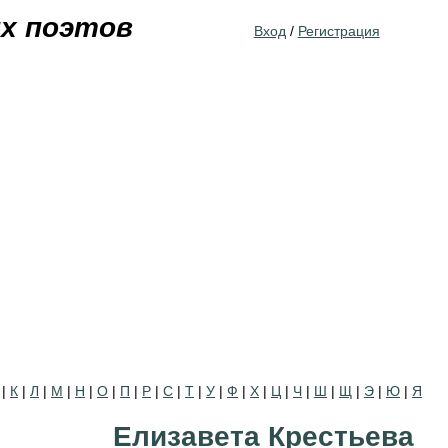
Jump to navigation
их поэтов
Вход
/
Регистрация
|
К
|
Л
|
М
|
Н
|
О
|
П
|
Р
|
С
|
Т
|
У
|
Ф
|
Х
|
Ц
|
Ч
|
Ш
|
Щ
|
Э
|
Ю
|
Я
Елизавета Крестьева