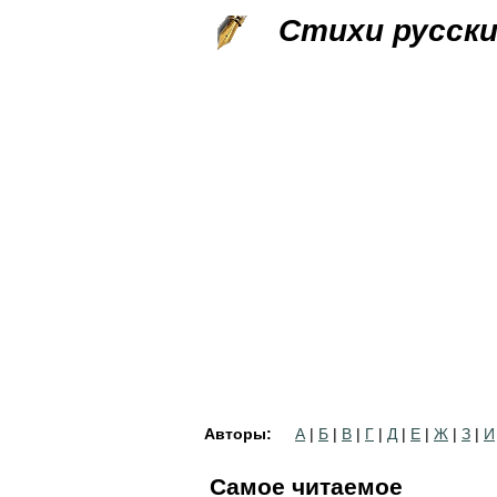
Стихи русск
Авторы:
А
|
Б
|
В
|
Г
|
Д
|
Е
|
Ж
|
З
|
И
Самое читаемое