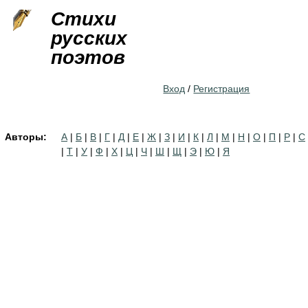
Jump to navigation
Стихи
русских
поэтов
Вход
/
Регистрация
Авторы:
А
|
Б
|
В
|
Г
|
Д
|
Е
|
Ж
|
З
|
И
|
К
|
Л
|
М
|
Н
|
О
|
П
|
Р
|
С
|
Т
|
У
|
Ф
|
Х
|
Ц
|
Ч
|
Ш
|
Щ
|
Э
|
Ю
|
Я