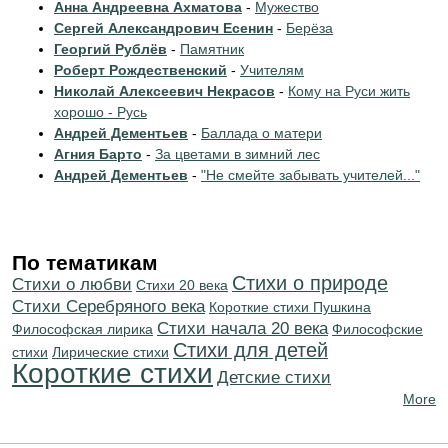
Анна Андреевна Ахматова
-
Мужество
Сергей Александрович Есенин
-
Берёза
Георгий Рублёв
-
Памятник
Роберт Рождественский
-
Учителям
Николай Алексеевич Некрасов
-
Кому на Руси жить
хорошо - Русь
Андрей Дементьев
-
Баллада о матери
Агния Барто
-
За цветами в зимний лес
Андрей Дементьев
-
"Не смейте забывать учителей..."
По тематикам
Стихи о природе
Стихи о любви
Стихи 20 века
Cтихи Серебряного века
Короткие стихи Пушкина
Cтихи начала 20 века
Философская лирика
Философские
Стихи для детей
стихи
Лирические стихи
Короткие стихи
Детские стихи
More