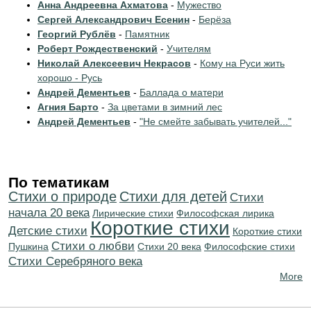
Анна Андреевна Ахматова
-
Мужество
Сергей Александрович Есенин
-
Берёза
Георгий Рублёв
-
Памятник
Роберт Рождественский
-
Учителям
Николай Алексеевич Некрасов
-
Кому на Руси жить
хорошо - Русь
Андрей Дементьев
-
Баллада о матери
Агния Барто
-
За цветами в зимний лес
Андрей Дементьев
-
"Не смейте забывать учителей..."
По тематикам
Стихи о природе
Стихи для детей
Cтихи
начала 20 века
Лирические стихи
Философская лирика
Короткие стихи
Детские стихи
Короткие стихи
Стихи о любви
Пушкина
Стихи 20 века
Философские стихи
Cтихи Серебряного века
More