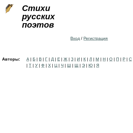
Jump to navigation
Стихи
русских
поэтов
Вход
/
Регистрация
Авторы:
А
|
Б
|
В
|
Г
|
Д
|
Е
|
Ж
|
З
|
И
|
К
|
Л
|
М
|
Н
|
О
|
П
|
Р
|
С
|
Т
|
У
|
Ф
|
Х
|
Ц
|
Ч
|
Ш
|
Щ
|
Э
|
Ю
|
Я