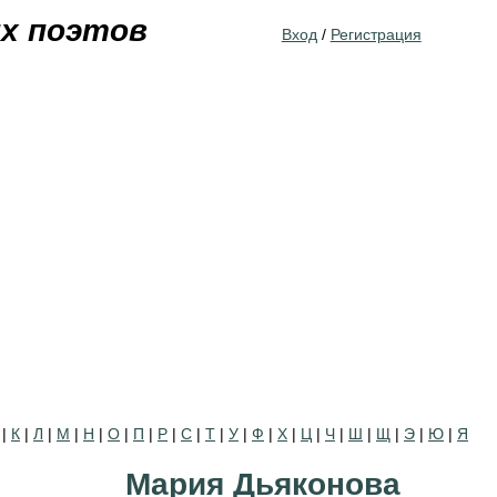
Jump to navigation
их поэтов
Вход
/
Регистрация
|
К
|
Л
|
М
|
Н
|
О
|
П
|
Р
|
С
|
Т
|
У
|
Ф
|
Х
|
Ц
|
Ч
|
Ш
|
Щ
|
Э
|
Ю
|
Я
Мария Дьяконова