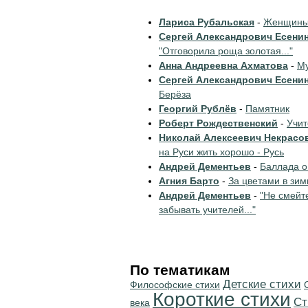
Лариса Рубальская
-
Женщины 
Сергей Александрович Есени
"Отговорила роща золотая..."
Анна Андреевна Ахматова
-
Му
Сергей Александрович Есени
Берёза
Георгий Рублёв
-
Памятник
Роберт Рождественский
-
Учи
Николай Алексеевич Некрасо
на Руси жить хорошо - Русь
Андрей Дементьев
-
Баллада о
Агния Барто
-
За цветами в зим
Андрей Дементьев
-
"Не смейт
забывать учителей..."
По тематикам
Детские стихи
Философские стихи
Короткие стихи
Ст
века