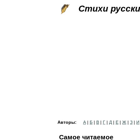
Стихи русск
Авторы:
А
|
Б
|
В
|
Г
|
Д
|
Е
|
Ж
|
З
|
И
Самое читаемое