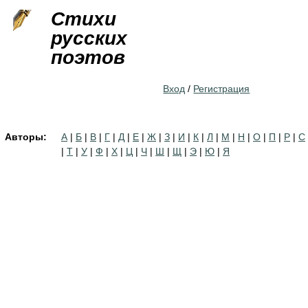
Jump to navigation
Стихи
русских
поэтов
Вход
/
Регистрация
Авторы:
А
|
Б
|
В
|
Г
|
Д
|
Е
|
Ж
|
З
|
И
|
К
|
Л
|
М
|
Н
|
О
|
П
|
Р
|
С
|
Т
|
У
|
Ф
|
Х
|
Ц
|
Ч
|
Ш
|
Щ
|
Э
|
Ю
|
Я