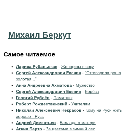
Михаил Беркут
Самое читаемое
Лариса Рубальская
-
Женщины в соку
Сергей Александрович Есенин
-
"Отговорила роща
золотая..."
Анна Андреевна Ахматова
-
Мужество
Сергей Александрович Есенин
-
Берёза
Георгий Рублёв
-
Памятник
Роберт Рождественский
-
Учителям
Николай Алексеевич Некрасов
-
Кому на Руси жить
хорошо - Русь
Андрей Дементьев
-
Баллада о матери
Агния Барто
-
За цветами в зимний лес